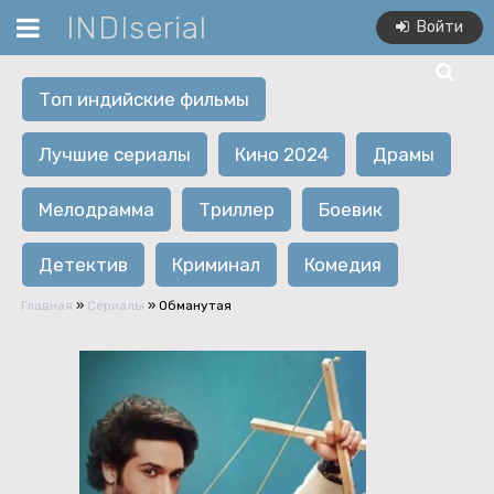
INDIserial
Войти
Топ индийские фильмы
Лучшие сериалы
Кино 2024
Драмы
Мелодрамма
Триллер
Боевик
Детектив
Криминал
Комедия
Главная
»
Сериалы
» Обманутая