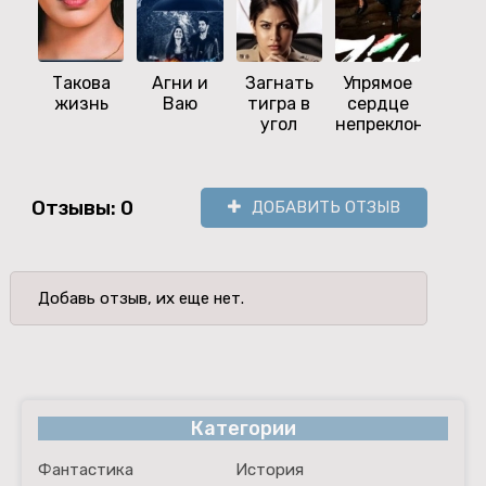
Такова
Агни и
Загнать
Упрямое
Чёр
жизнь
Ваю
тигра в
сердце
гла
угол
непреклонно
Отзывы: 0
ДОБАВИТЬ ОТЗЫВ
Добавь отзыв, их еще нет.
Категории
Фантастика
История