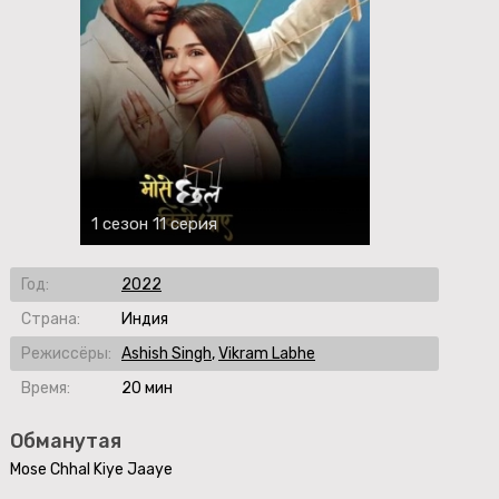
1 сезон 11 серия
Год:
2022
Страна:
Индия
Режиссёры:
Ashish Singh
,
Vikram Labhe
Время:
20 мин
Обманутая
Mose Chhal Kiye Jaaye