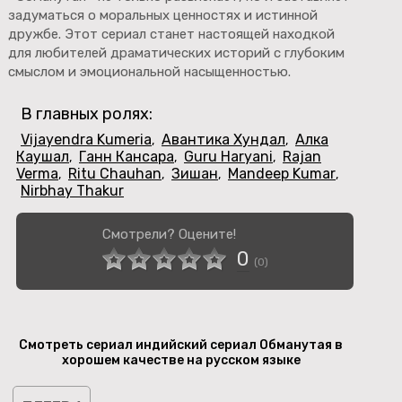
задуматься о моральных ценностях и истинной
дружбе. Этот сериал станет настоящей находкой
для любителей драматических историй с глубоким
смыслом и эмоциональной насыщенностью.
В главных ролях:
Vijayendra Kumeria
Авантика Хундал
Алка
,
,
Каушал
Ганн Кансара
Guru Haryani
Rajan
,
,
,
Verma
Ritu Chauhan
Зишан
Mandeep Kumar
,
,
,
,
Nirbhay Thakur
Смотрели? Оцените!
0
(
0
)
Смотреть сериал индийский сериал Обманутая в
хорошем качестве на русском языке