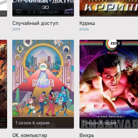
Случайный доступ
Крриш
2011
2006
1 сезон 6 серия
1 сезон 8 серия
OK, компьютер
Вихрь