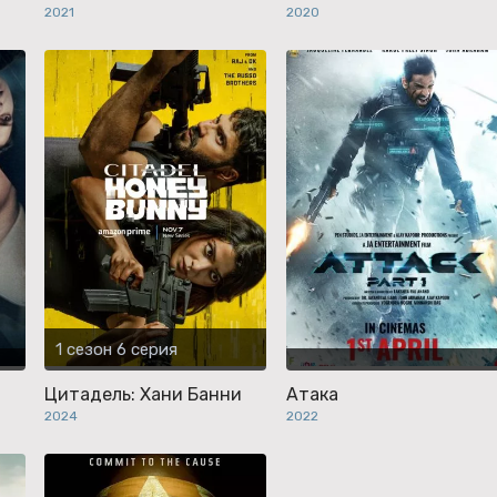
2021
2020
1 сезон 6 серия
Цитадель: Хани Банни
Атака
2024
2022