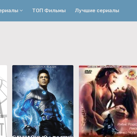
сериалы
ТОП Фильмы
Лучшие сериалы
Приключения
Детективы
Криминальные
Триллеры
Биографические
Боевики
Семейные
Фэнтези
Мелодрамы
Комедии
Фильмы
Ужасы