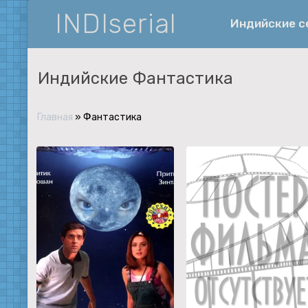
INDIserial
Индийские 
Индийские Фантастика
Фантастика
История
Главная
» Фантастика
Документальные
Спортивные
Музыка
Военные