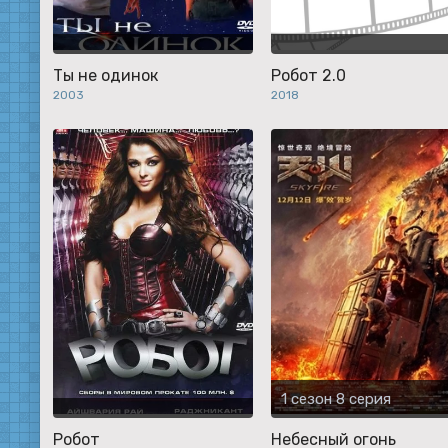
Ты не одинок
Робот 2.0
2003
2018
1 сезон 8 серия
Робот
Небесный огонь