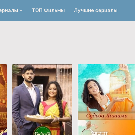
сериалы
ТОП Фильмы
Лучшие сериалы
Приключения
Детективы
Криминальные
Триллеры
Биографические
Боевики
Семейные
Фэнтези
Мелодрамы
Комедии
Фильмы
Ужасы