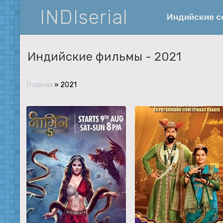
INDIserial
Индийские 
Индийские фильмы -
2021
Фантастика
История
Главная
»
2021
Документальные
Спортивные
Музыка
Военные