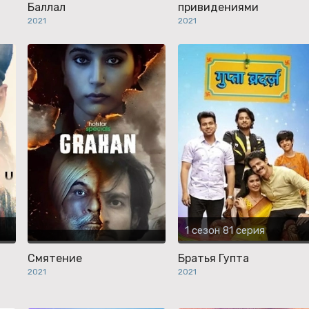
Баллал
привидениями
2021
2021
1 сезон 81 серия
Смятение
Братья Гупта
2021
2021