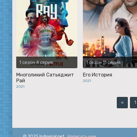
1 сезон 4 серия
1 сезон 11 серия
Многоликий Сатьяджит
Его История
Рай
2021
2021
«
1
© 2025 Indiserial.net
Написать нам