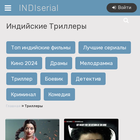
INDIserial
Войти
Индийские Триллеры
Топ индийские фильмы
Лучшие сериалы
Кино 2024
Драмы
Мелодрамма
Триллер
Боевик
Детектив
Криминал
Комедия
Главная
» Триллеры