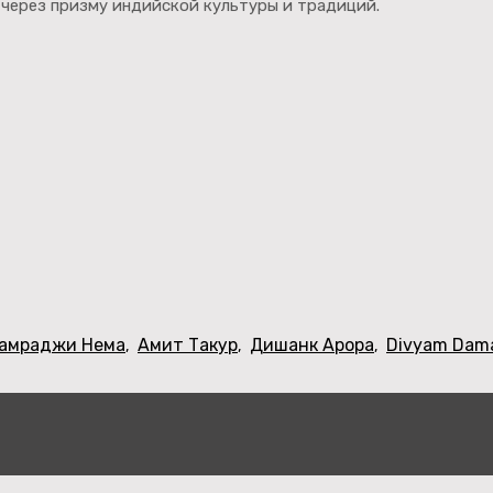
 через призму индийской культуры и традиций.
амраджи Нема
Амит Такур
Дишанк Арора
Divyam Dam
,
,
,