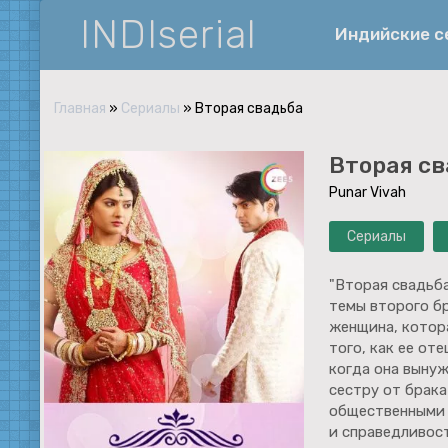
INDIserial
Индийские 
Главная
»
Сериалы
» Вторая свадьба
Фантастика
Вторая св
История
Punar Vivah
Документальные
Сериалы
Спортивные
Музыка
"Вторая свадьба
темы второго бр
Военные
женщина, котор
того, как ее от
когда она выну
сестру от брака
общественными 
и справедливос