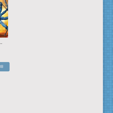
..
Шани Дэв
Сита и Рама
Махабхарат
ЫВ