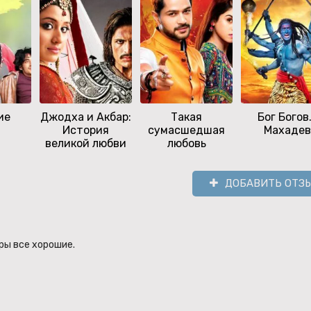
ие
Джодха и Акбар:
Такая
Бог Богов.
История
сумасшедшая
Махадев
великой любви
любовь
ДОБАВИТЬ ОТЗ
ры все хорошие.