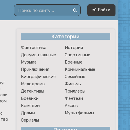
Войти
Категории
Драмы
Фантастика
История
Мультфильмы
Документальные
Спортивные
Сериалы
Музыка
Военные
Приключения
Криминальные
Биографические
Семейные
руг
Мелодрамы
Фильмы
я
Детективы
Триллеры
осле
Боевики
Фэнтези
ром,
Комедии
Ужасы
Драмы
Мультфильмы
 с
ство
Сериалы