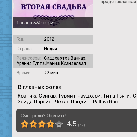
представленная
1 сезон 330 серия
Год:
2012
Страна:
Индия
Режиссёры:
Сиддхартха Ванкар
,
Арвинд Гупта
,
Маниш Кханделвал
Время:
23 мин
В главных ролях:
Кратика Сенгар
Гурмит Чаудхари
Гита Тьяги
С
,
,
,
Заида Парвин
Четан Пандит
Pallavi Rao
,
,
Смотрели? Оцените!
4.5
(
32
)