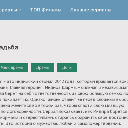
сериалы
ТОП Фильмы
Лучшие сериалы
Приключения
Детективы
адьба
Криминальные
Триллеры
Биографические
Боевики
Мелодрамы
Драмы
Дочь
Семейные
Фэнтези
Мелодрамы
Комедии
" - это индийский сериал 2012 года, который вращается вок
ака. Главная героиня, Индира Шарма, - сильная и независима
Фильмы
Ужасы
ая берет на себя ответственность за свою большую семью п
ец покидает их. Однако, жизнь ставит ее перед сложным выбо
ждена жениться во второй раз, чтобы спасти свою младшую
 по договоренности. Сериал показывает, как Индира борется
нормами и стереотипами, стараясь сохранить свое достоин
ть. Это история о мужестве, любви и самопожертвовании,