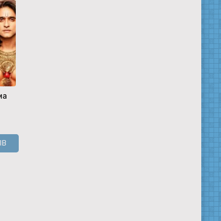
ма
Порус
Махабхарата
ЫВ