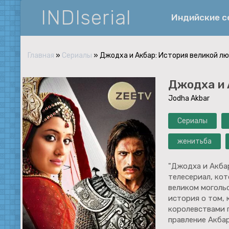
INDIserial
Индийские 
Главная
»
Сериалы
» Джодха и Акбар: История великой л
Фантастика
Джодха и 
История
Jodha Akbar
Документальные
Сериалы
Спортивные
Музыка
женитьба
Военные
"Джодха и Акба
телесериал, кот
великом моголь
история о том,
королевствами 
правление Акба