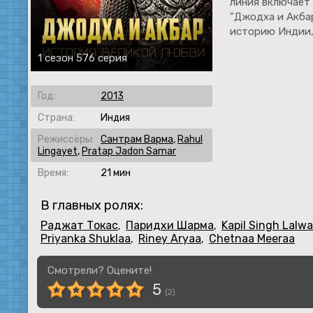
линия включает 
"Джодха и Акба
историю Индии,
1 сезон 576 серия
Год:
2013
Страна:
Индия
Режиссёры:
Сантрам Варма
,
Rahul
Lingayet
,
Pratap Jadon Samar
Время:
21 мин
В главных ролях:
Раджат Токас
Паридхи Шарма
Kapil Singh Lalwa
,
,
Priyanka Shuklaa
Riney Aryaa
Chetnaa Meeraa
,
,
Смотрели? Оцените!
5
(
2
)