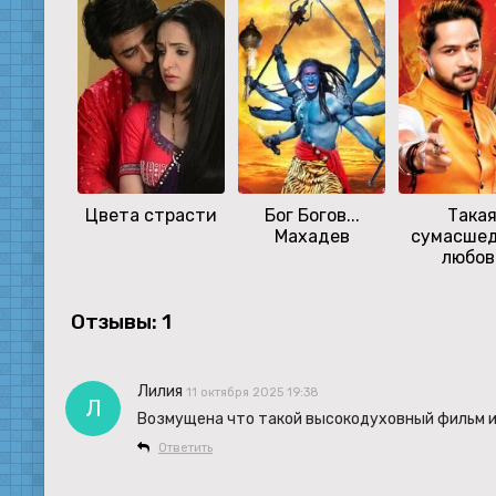
Цвета страсти
Бог Богов...
Така
Махадев
сумасше
любов
Отзывы: 1
Лилия
11 октября 2025 19:38
Л
Возмущена что такой высокодуховный фильм и 
Ответить