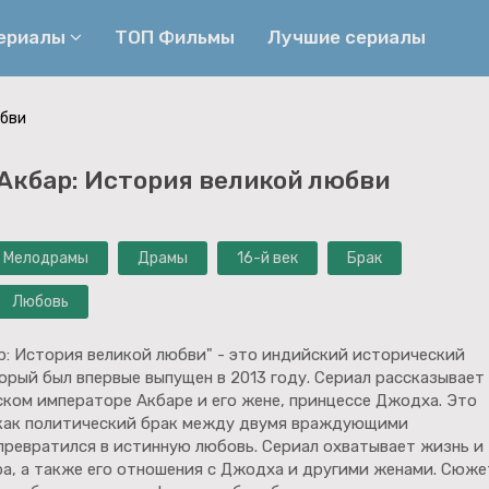
сериалы
ТОП Фильмы
Лучшие сериалы
юбви
Приключения
Детективы
Акбар: История великой любви
Криминальные
Триллеры
Биографические
Боевики
Мелодрамы
Драмы
16-й век
Брак
Семейные
Фэнтези
Мелодрамы
Комедии
Любовь
Фильмы
Ужасы
р: История великой любви" - это индийский исторический
орый был впервые выпущен в 2013 году. Сериал рассказывает
ском императоре Акбаре и его жене, принцессе Джодха. Это
 как политический брак между двумя враждующими
превратился в истинную любовь. Сериал охватывает жизнь и
ра, а также его отношения с Джодха и другими женами. Сюже