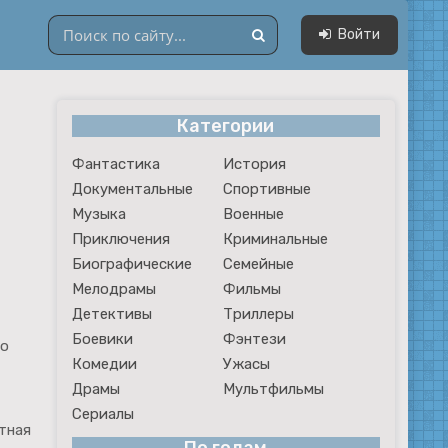
Войти
Категории
Драмы
Фантастика
История
Мультфильмы
Документальные
Спортивные
Сериалы
Музыка
Военные
Приключения
Криминальные
Биографические
Семейные
Мелодрамы
Фильмы
Детективы
Триллеры
Боевики
Фэнтези
 о
Комедии
Ужасы
Драмы
Мультфильмы
Сериалы
тная