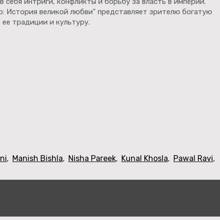
в себя интриги, конфликты и борьбу за власть в империи.
р: История великой любви" представляет зрителю богатую
 ее традиции и культуру.
ni
Manish Bishla
Nisha Pareek
Kunal Khosla
Pawal Ravi
,
,
,
,
,