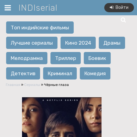
INDIserial
Войти
Топ индийские фильмы
Лучшие сериалы
Кино 2024
Драмы
Мелодрамма
Триллер
Боевик
Детектив
Криминал
Комедия
Главная
»
Сериалы
» Чёрные глаза