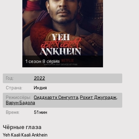
1 сезон 8 серия
Год:
2022
Страна:
Индия
Режиссёры:
Сиддхартх Сенгупта
,
Рохит Джуградж
,
Варун Бадола
Время:
51 мин
Чёрные глаза
Yeh Kaali Kaali Ankhein