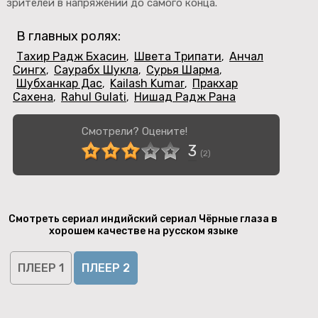
зрителей в напряжении до самого конца.
В главных ролях:
Тахир Радж Бхасин
Швета Трипати
Анчал
,
,
Сингх
Саурабх Шукла
Сурья Шарма
,
,
,
Шубханкар Дас
Kailash Kumar
Пракхар
,
,
Сахена
Rahul Gulati
Нишад Радж Рана
,
,
Смотрели? Оцените!
3
(
2
)
Смотреть сериал индийский сериал Чёрные глаза в
хорошем качестве на русском языке
ПЛЕЕР 1
ПЛЕЕР 2