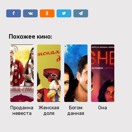
Похожее кино:
Проданная
Женская
Богом
Она
Это
невеста
доля
данная
ес
влюб