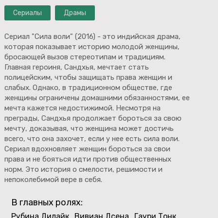
Сериалы
Драмы
Сериал "Сила воли" (2016) - это индийская драма,
которая показывает историю молодой женщины,
бросающей вызов стереотипам и традициям.
Главная героиня, Сандхья, мечтает стать
полицейским, чтобы защищать права женщин и
слабых. Однако, в традиционном обществе, где
женщины ограничены домашними обязанностями, ее
мечта кажется недостижимой. Несмотря на
преграды, Сандхья продолжает бороться за свою
мечту, доказывая, что женщина может достичь
всего, что она захочет, если у нее есть сила воли.
Сериал вдохновляет женщин бороться за свои
права и не бояться идти против общественных
норм. Это история о смелости, решимости и
непоколебимой вере в себя.
В главных ролях:
Рубина Дилайк
Вивиан Дсена
Гаури Тонк
,
,
,