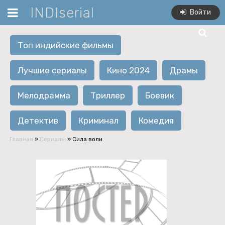
INDIserial
Войти
Топ индийские фильмы
Лучшие сериалы
Кино 2024
Драмы
Мелодрамма
Триллер
Боевик
Детектив
Криминал
Комедия
Главная
»
Сериалы
» Сила воли