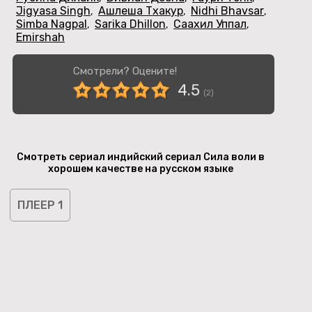
Jigyasa Singh
Ашлеша Тхакур
Nidhi Bhavsar
,
,
,
Simba Nagpal
Sarika Dhillon
Саахил Уппал
,
,
,
Emirshah
Смотрели? Оцените!
4.5
(
2
)
Смотреть сериал индийский сериал Сила воли в
хорошем качестве на русском языке
ПЛЕЕР 1