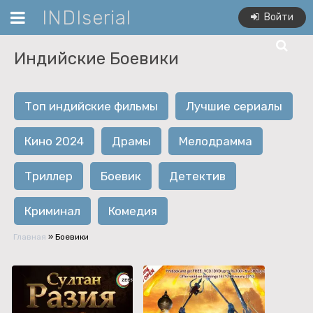
INDIserial
Войти
Индийские Боевики
Топ индийские фильмы
Лучшие сериалы
Кино 2024
Драмы
Мелодрамма
Триллер
Боевик
Детектив
Криминал
Комедия
Главная
» Боевики