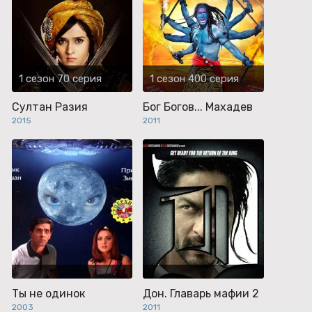
1 сезон 70 серия
1 сезон 400 серия
Султан Разия
Бог Богов... Махадев
2015
2011
Ты не одинок
Дон. Главарь мафии 2
2003
2011