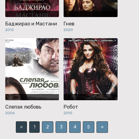
Баджирао и Мастани
Гнев
2015
2020
Слепая любовь
Робот
2006
2010
«
1
2
3
4
5
»