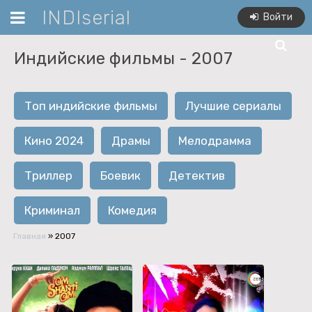
INDIserial
Войти
Индийские фильмы -
2007
Топ индийские фильмы
Лучшие сериалы
Кино 2024
Драмы
Мелодрамма
Триллер
Боевик
Детектив
Криминал
Комедия
Главная
»
2007