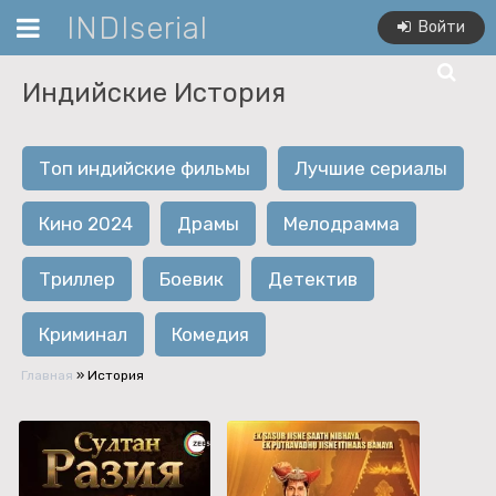
INDIserial
Войти
Индийские История
Топ индийские фильмы
Лучшие сериалы
Кино 2024
Драмы
Мелодрамма
Триллер
Боевик
Детектив
Криминал
Комедия
Главная
» История