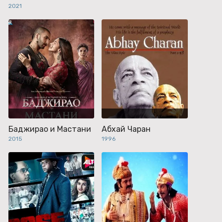
2021
Баджирао и Мастани
Абхай Чаран
2015
1996