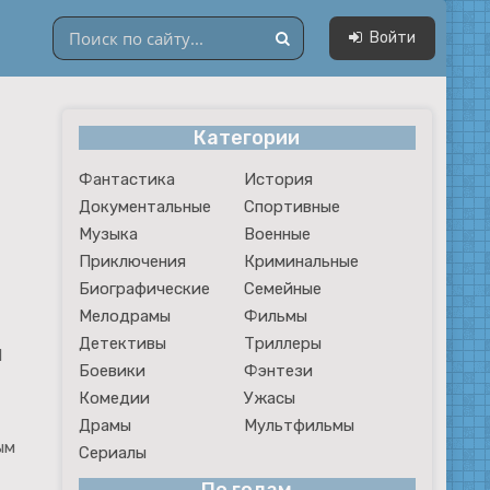
Войти
Категории
Драмы
Фантастика
История
Мультфильмы
Документальные
Спортивные
Сериалы
Музыка
Военные
Приключения
Криминальные
Биографические
Семейные
Мелодрамы
Фильмы
Детективы
Триллеры
1
Боевики
Фэнтези
Комедии
Ужасы
Драмы
Мультфильмы
ым
Сериалы