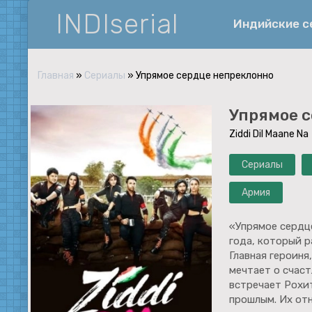
INDIserial
Индийские 
Главная
»
Сериалы
» Упрямое сердце непреклонно
Фантастика
Упрямое 
История
Ziddi Dil Maane Na
Документальные
Сериалы
Спортивные
Музыка
Армия
Военные
«Упрямое сердц
года, который р
Главная героиня
мечтает о счаст
встречает Рохи
прошлым. Их от