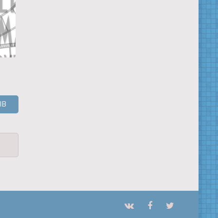
Агент Рагхав
Побег из
Все странны
реальности
ЫВ