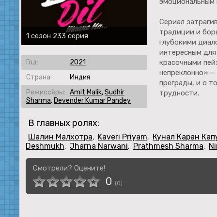
эмоциональным 
Сериал затрагив
традиции и бор
1 сезон 233 серия
глубокими диал
интересным для 
Год:
2021
красочными пей
непреклонно» —
Страна:
Индия
преграды, и о т
Режиссёры:
Amit Malik
,
Sudhir
трудности.
Sharma
,
Devender Kumar Pandey
В главных ролях:
Шалин Малхотра
Kaveri Priyam
Кунал Каран Кап
,
,
Deshmukh
Jharna Narwani
Prathmesh Sharma
Ni
,
,
,
Смотрели? Оцените!
0
(
0
)