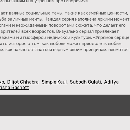
испытаниям и внутренним противоречиям.
ает важные социальные темы, такие как семейные ценности,
ьба за личные мечты. Каждая серия наполнена яркими момент
огами и неожиданными поворотами сюжета, что делает его
зрителей всех возрастов. Визуально сериал привлекает
зажами и атмосферой индийской культуры. «Упрямое сердце
 это история о том, как любовь может преодолеть любые
ом, как важно оставаться верным своим принципам, несмотря 
ур
Diljot Chhabra
Simple Kaul
Subodh Gulati
Aditya
,
,
,
,
risha Basnett