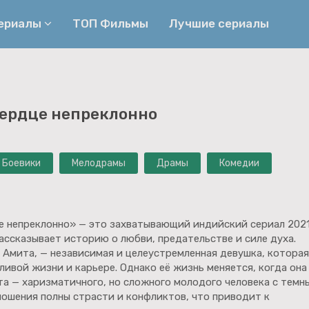
сериалы
ТОП Фильмы
Лучшие сериалы
Приключения
Детективы
сердце непреклонно
Криминальные
Триллеры
Биографические
Боевики
Боевики
Мелодрамы
Драмы
Комедии
Семейные
Фэнтези
Мелодрамы
Комедии
Фильмы
Ужасы
е непреклонно» — это захватывающий индийский сериал 202
ассказывает историю о любви, предательстве и силе духа.
, Амита, — независимая и целеустремленная девушка, которая
ливой жизни и карьере. Однако её жизнь меняется, когда она
та — харизматичного, но сложного молодого человека с темн
ношения полны страсти и конфликтов, что приводит к