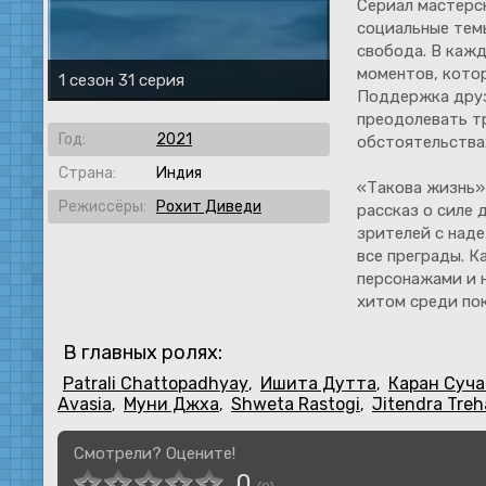
Сериал мастерс
социальные темы
свобода. В каж
моментов, кото
1 сезон 31 серия
Поддержка друз
преодолевать т
Год:
2021
обстоятельства
Страна:
Индия
«Такова жизнь» 
Режиссёры:
Рохит Диведи
рассказ о силе 
зрителей с над
все преграды. 
персонажами и 
хитом среди по
В главных ролях:
Patrali Chattopadhyay
Ишита Дутта
Каран Суча
,
,
Avasia
Муни Джха
Shweta Rastogi
Jitendra Tre
,
,
,
Смотрели? Оцените!
0