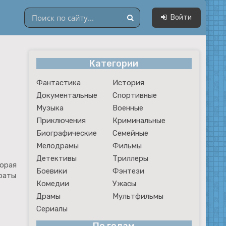
Войти
Категории
Драмы
Фантастика
История
Мультфильмы
Документальные
Спортивные
Сериалы
Музыка
Военные
Приключения
Криминальные
Биографические
Семейные
Мелодрамы
Фильмы
Детективы
Триллеры
торая
Боевики
Фэнтези
траты
Комедии
Ужасы
Драмы
Мультфильмы
Сериалы