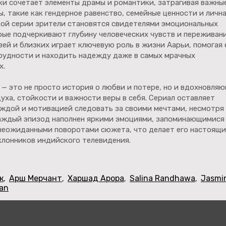
ки сочетает элементы драмы и романтики, затрагивая важны
, такие как гендерное равенство, семейные ценности и личн
дой серии зрители становятся свидетелями эмоциональных
рые подчеркивают глубину человеческих чувств и переживани
ей и близких играет ключевую роль в жизни Аарьи, помогая 
рудности и находить надежду даже в самых мрачных
х.
— это не просто история о любви и потере, но и вдохновля
духа, стойкости и важности веры в себя. Сериал оставляет
еждой и мотивацией следовать за своими мечтами, несмотря
Каждый эпизод наполнен яркими эмоциями, запоминающимися
неожиданными поворотами сюжета, что делает его настоящ
клонников индийского телевидения.
к
Арш Мерчант
Харшад Арора
Salina Randhawa
Jasmi
,
,
,
,
han