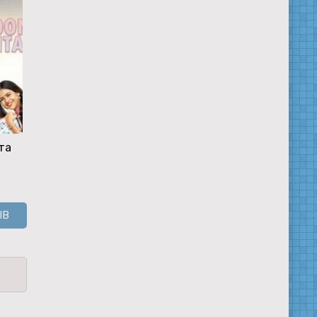
та
Упрямое сердце
Как назвать эту
Маленький
непреклонно
любовь? Еще раз
Кришна
ЫВ