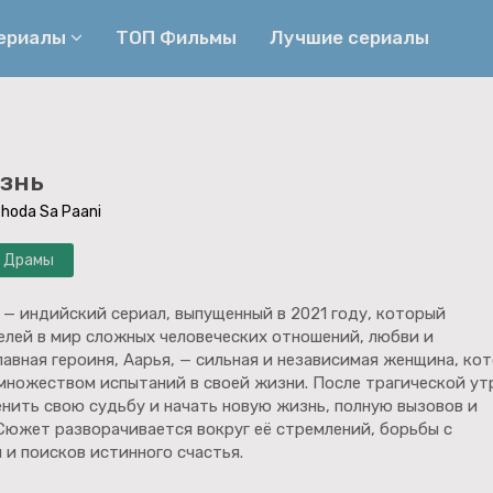
сериалы
ТОП Фильмы
Лучшие сериалы
Приключения
Детективы
изнь
Криминальные
Триллеры
Thoda Sa Paani
Биографические
Боевики
Драмы
Семейные
Фэнтези
Мелодрамы
Комедии
 — индийский сериал, выпущенный в 2021 году, который
елей в мир сложных человеческих отношений, любви и
Фильмы
Ужасы
лавная героиня, Аарья, — сильная и независимая женщина, ко
 множеством испытаний в своей жизни. После трагической у
нить свою судьбу и начать новую жизнь, полную вызовов и
Сюжет разворачивается вокруг её стремлений, борьбы с
и поисков истинного счастья.