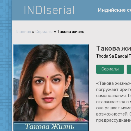
INDIserial
Индийские 
Главная
»
Сериалы
» Такова жизнь
Фантастика
Такова ж
История
Thoda Sa Baadal 
Документальные
Сериалы
Спортивные
Музыка
«Такова жизнь»
погружает зрит
Военные
самопознания. Г
сталкивается с
она решает изме
возможностей. 
предрассудками 