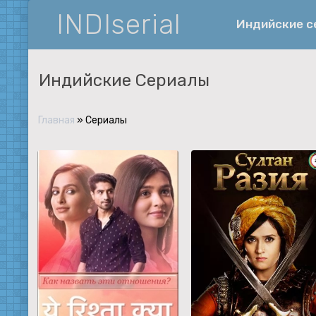
INDIserial
Индийские 
Индийские Сериалы
Фантастика
История
Главная
» Сериалы
Документальные
Спортивные
Музыка
Военные