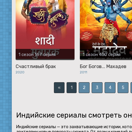
1 сезон 167 серия
1 сезон 400 серия
Счастливый брак
Бог Богов... Махадев
2020
2011
«
1
2
3
4
5
Индийские сериалы смотреть он
Индийские сериалы — это захватывающие истории, котор
зрителями новые повороты сюжета. От драм и комедий до