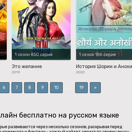
1 сезон 850 серия
1 сезон 186 серия
Это желание
История Шории и Анох
2019
2020
...
6
7
8
9
10
19
»
лайн бесплатно на русском языке
ые развиваются через несколько сезонов, раскрывая перед
 криминала и фэнтези – каждый найдет сериал по своему вкусу.