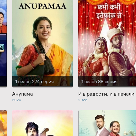
1 сезон 274 серия
1 сезон 88 серия
Анупама
И в радости, и в печали
2020
2022