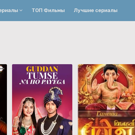
сериалы
ТОП Фильмы
Лучшие сериалы
Приключения
Детективы
Криминальные
Триллеры
Биографические
Боевики
Семейные
Фэнтези
Мелодрамы
Комедии
Фильмы
Ужасы