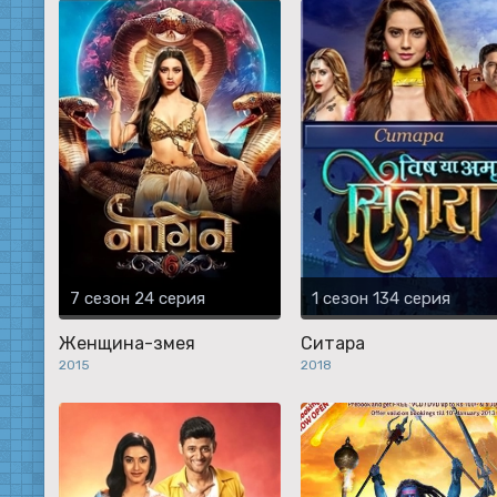
7 сезон 24 серия
1 сезон 134 серия
Женщина-змея
Ситара
2015
2018