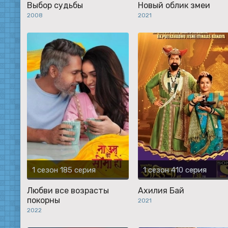
Выбор судьбы
Новый облик змеи
2008
2021
1 сезон 185 серия
1 сезон 410 серия
Любви все возрасты
Ахилия Бай
покорны
2021
2022