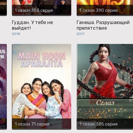
1 сезон 353 серия
1 сезон 390 серия
Гуддан. У тебя не
Ганеша. Разрушающий
выйдет!
препятствия
2018
2017
1 сезон 71 серия
1 сезон 385 серия