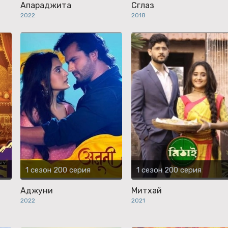
Апараджита
Сглаз
2022
2018
1 сезон 200 серия
1 сезон 200 серия
Аджуни
Митхай
2022
2021