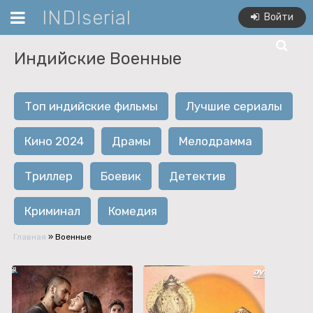
INDIserial
Войти
Индийские Военные
Топ индийские фильмы
Лучшие сериалы
Кино 2024
Драмы
Мелодрамма
Триллер
Боевик
Детектив
Криминал
Комедия
Главная
» Военные