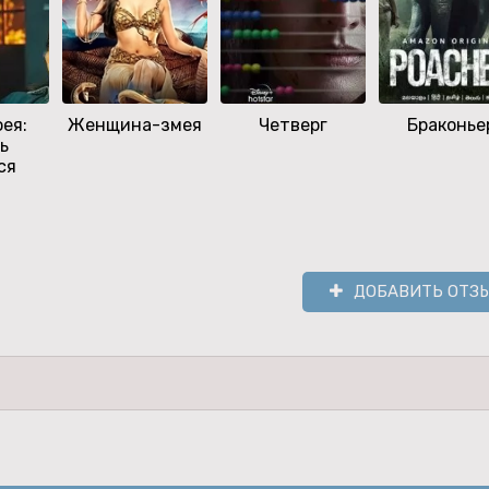
ея:
Женщина-змея
Четверг
Браконье
ь
ся
ДОБАВИТЬ ОТЗ