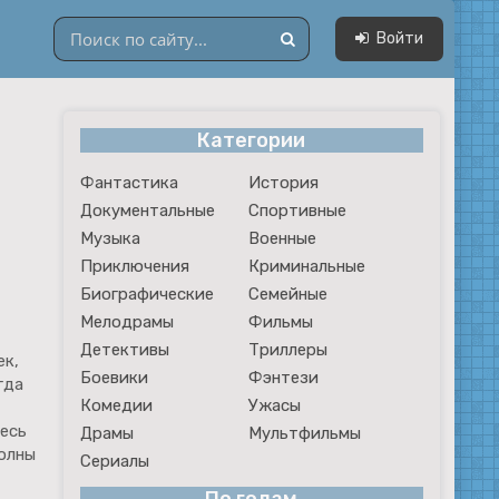
Войти
Категории
Драмы
Фантастика
История
Мультфильмы
Документальные
Спортивные
Сериалы
Музыка
Военные
Приключения
Криминальные
Биографические
Семейные
Мелодрамы
Фильмы
Детективы
Триллеры
ек,
Боевики
Фэнтези
гда
Комедии
Ужасы
месь
Драмы
Мультфильмы
олны
Сериалы