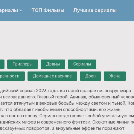
сериалы
ТОП Фильмы
Лучшие сериалы
Приключения
Детективы
Криминальные
Триллеры
Биографические
Боевики
Триллеры
Драмы
Сериалы
Семейные
Фэнтези
орённости
Домашнее насилие
Дрон
Жена
Мелодрамы
Комедии
индийский сериал 2023 года, который вращается вокруг мира
Фильмы
Ужасы
и неизведанного. Главный герой, Авинаш, обыкновенный челов
вается втянутым в вековые борьбы между светом и тьмой. Ко
т, что обладает необычными способностями, его жизнь
я с ног на голову. Сериал представляет собой уникальную с
ндийских мифов и современного фэнтези. Сюжетные линии п
едсказуемых поворотов, а визуальные эффекты поражают