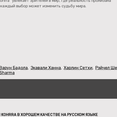
ohrra" увлекает зрителей в мир, где реальность пронизана
е каждый выбор может изменить судьбу мира.
Варун Бадола
Экавали Ханна
Харлин Сетхи
Рэйчел Ш
,
,
,
 Sharma
 KOHRRA В ХОРОШЕМ КАЧЕСТВЕ НА РУССКОМ ЯЗЫКЕ