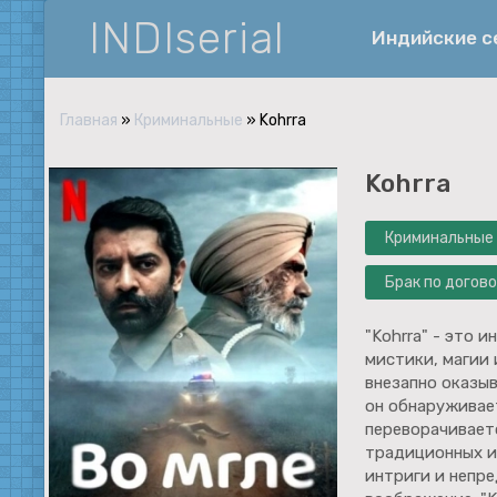
INDIserial
Индийские 
Главная
»
Криминальные
» Kohrra
Фантастика
Kohrra
История
Документальные
Криминальные
Спортивные
Брак по догов
Музыка
"Kohrra" - это 
Военные
мистики, магии 
внезапно оказы
он обнаруживае
переворачиваетс
традиционных и
интриги и непр