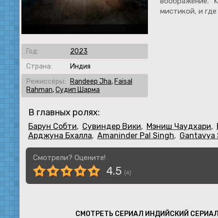
воображение. "K
мистикой, и гд
Год:
2023
Страна:
Индия
Режиссёры:
Randeep Jha
,
Faisal
Rahman
,
Судип Шарма
В главных ролях:
Барун Собти
Сувиндер Вики
Мэниш Чаудхари
,
,
,
Арджуна Бхалла
Amaninder Pal Singh
Gantavya
,
,
Смотрели? Оцените!
4.5
(
4
)
СМОТРЕТЬ СЕРИАЛ ИНДИЙСКИЙ СЕРИАЛ