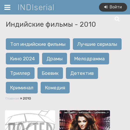
INDIserial
Войти
Индийские фильмы -
2010
Топ индийские фильмы
Лучшие сериалы
Кино 2024
Драмы
Мелодрамма
Триллер
Боевик
Детектив
Криминал
Комедия
Главная
»
2010