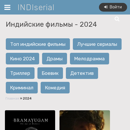
INDIserial
Войти
Индийские фильмы -
2024
Топ индийские фильмы
Лучшие сериалы
Кино 2024
Драмы
Мелодрамма
Триллер
Боевик
Детектив
Криминал
Комедия
Главная
»
2024