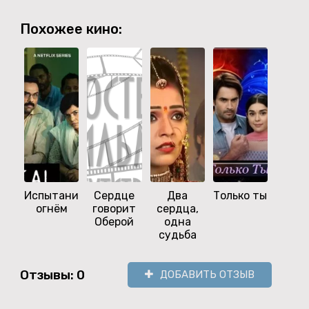
Похожее кино:
Испытание
Сердце
Два
Только ты
Хирам
огнём
говорит
сердца,
Бле
Оберой
одна
брилл
судьба
Отзывы: 0
ДОБАВИТЬ ОТЗЫВ