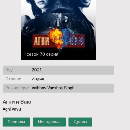
1 сезон 70 серия
Год:
2021
Страна:
Индия
Режиссёры:
Vaibhav Vanshraj Singh
Агни и Ваю
Agni Vayu
Сериалы
Мелодрамы
Драмы