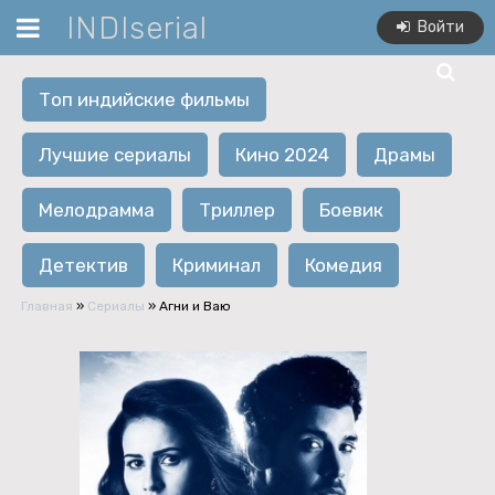
INDIserial
Войти
Топ индийские фильмы
Лучшие сериалы
Кино 2024
Драмы
Мелодрамма
Триллер
Боевик
Детектив
Криминал
Комедия
Главная
»
Сериалы
» Агни и Ваю