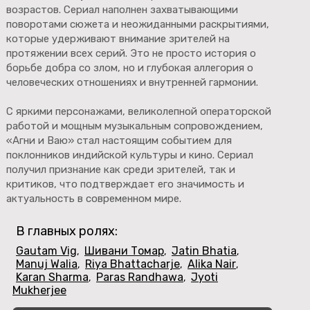
возрастов. Сериал наполнен захватывающими
поворотами сюжета и неожиданными раскрытиями,
которые удерживают внимание зрителей на
протяжении всех серий. Это не просто история о
борьбе добра со злом, но и глубокая аллегория о
человеческих отношениях и внутренней гармонии.
С яркими персонажами, великолепной операторской
работой и мощным музыкальным сопровождением,
«Агни и Ваю» стал настоящим событием для
поклонников индийской культуры и кино. Сериал
получил признание как среди зрителей, так и
критиков, что подтверждает его значимость и
актуальность в современном мире.
В главных ролях:
Gautam Vig
Шивани Томар
Jatin Bhatia
,
,
,
Manuj Walia
Riya Bhattacharje
Alika Nair
,
,
,
Karan Sharma
Paras Randhawa
Jyoti
,
,
Mukherjee