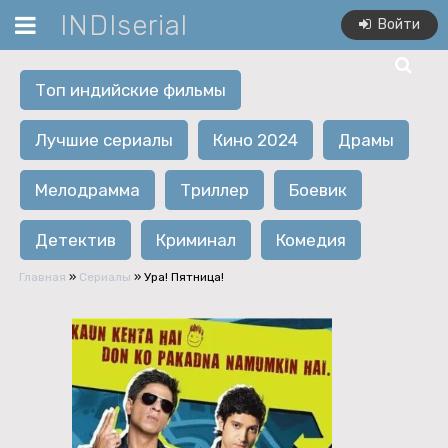
INDIserial
Войти
Топ индийские фильмы
Лучшие сериалы
Кино 2024
Драмы
Мелодрамма
Триллер
Боевик
Детектив
Криминал
Комедия
Главная
»
Сериалы
» Ура! Пятница!