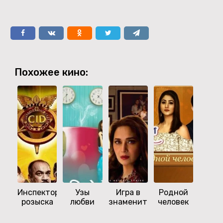
Похожее кино:
Инспектор
Узы
Игра в
Родной
Пиша
розыска
любви
знаменитость
человек