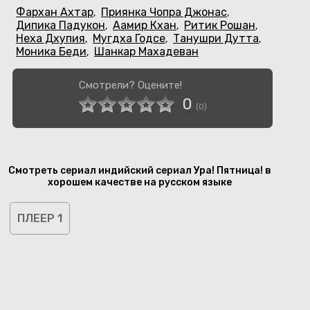
Фархан Ахтар
Приянка Чопра Джонас
,
,
Дипика Падукон
Аамир Кхан
Ритик Рошан
,
,
,
Неха Дхупия
Мугдха Годсе
Танушри Дутта
,
,
,
Моника Беди
Шанкар Махадеван
,
Смотрели? Оцените!
0
(
0
)
Смотреть сериал индийский сериал Ура! Пятница! в
хорошем качестве на русском языке
ПЛЕЕР 1