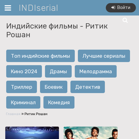
INDIserial
Войти
Индийские фильмы -
Ритик
Рошан
Топ индийские фильмы
Лучшие сериалы
Кино 2024
Драмы
Мелодрамма
Триллер
Боевик
Детектив
Криминал
Комедия
Главная
»
Ритик Рошан