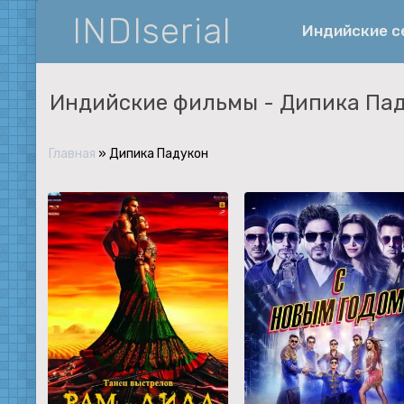
INDIserial
Индийские 
Индийские фильмы -
Дипика Па
Фантастика
История
Главная
»
Дипика Падукон
Документальные
Спортивные
Музыка
Военные