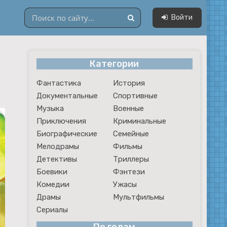
Войти
Категории
Драмы
Фантастика
История
Мультфильмы
Документальные
Спортивные
Сериалы
Музыка
Военные
Приключения
Криминальные
Биографические
Семейные
Мелодрамы
Фильмы
Детективы
Триллеры
Боевики
Фэнтези
Комедии
Ужасы
Драмы
Мультфильмы
Сериалы