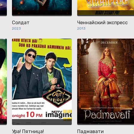
Солдат
Ченнайский экспресс
2023
2013
Ура! Пятница!
Падмавати