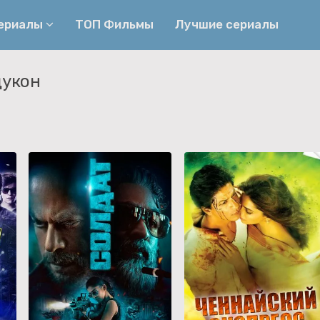
сериалы
ТОП Фильмы
Лучшие сериалы
дукон
Приключения
Детективы
Криминальные
Триллеры
Биографические
Боевики
Семейные
Фэнтези
Мелодрамы
Комедии
Фильмы
Ужасы