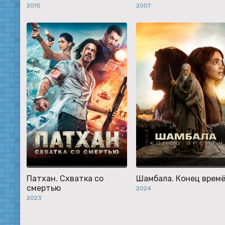
2015
2007
Патхан. Схватка со
Шамбала. Конец врем
смертью
2024
2023