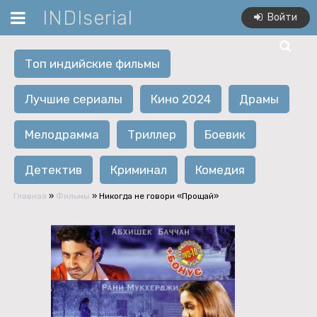
INDIserial
Войти
Топ индийские фильмы
Лучшие сериалы
Кино 2024
Драмы
Мелодрамма
Триллер
Боевик
Детектив
Криминал
Комедия
Главная
»
Фильмы
» Никогда не говори «Прощай»