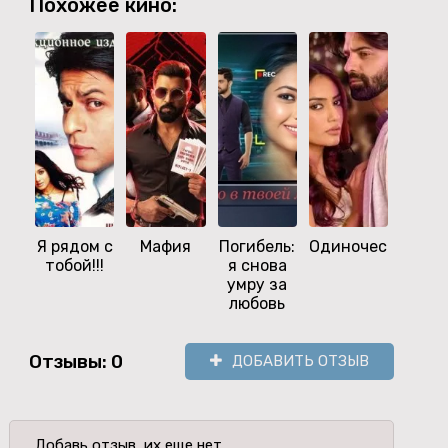
Похожее кино:
Я рядом с
Мафия
Погибель:
Одиночество
Шамб
тобой!!!
я снова
Кон
умру за
вре
любовь
Отзывы: 0
ДОБАВИТЬ ОТЗЫВ
Добавь отзыв, их еще нет.