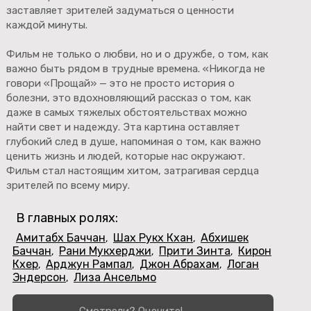
заставляет зрителей задуматься о ценности
каждой минуты.
Фильм не только о любви, но и о дружбе, о том, как
важно быть рядом в трудные времена. «Никогда не
говори «Прощай» — это не просто история о
болезни, это вдохновляющий рассказ о том, как
даже в самых тяжелых обстоятельствах можно
найти свет и надежду. Эта картина оставляет
глубокий след в душе, напоминая о том, как важно
ценить жизнь и людей, которые нас окружают.
Фильм стал настоящим хитом, затрагивая сердца
зрителей по всему миру.
В главных ролях:
Амитабх Баччан
Шах Рукх Кхан
Абхишек
,
,
Баччан
Рани Мукхерджи
Прити Зинта
Кирон
,
,
,
Кхер
Арджун Рампал
Джон Абрахам
Логан
,
,
,
Эндерсон
Лиза Ансельмо
,