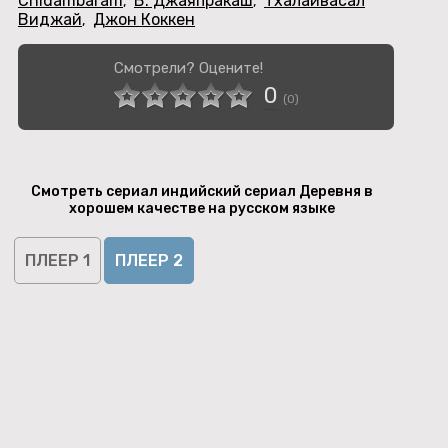
Chidambaram
В. Джаяпракаш
Тхалаивасал
,
,
Виджай
Джон Коккен
,
Смотрели? Оцените!
0
(
0
)
Смотреть сериал индийский сериал Деревня в
хорошем качестве на русском языке
ПЛЕЕР 1
ПЛЕЕР 2