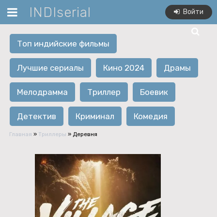
INDIserial
Войти
Топ индийские фильмы
Лучшие сериалы
Кино 2024
Драмы
Мелодрамма
Триллер
Боевик
Детектив
Криминал
Комедия
Главная
»
Триллеры
» Деревня