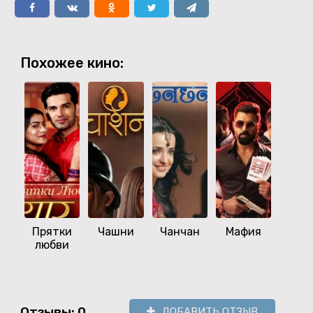
Похожее кино:
Прятки
Чашни
Чанчан
Мафия
Ка
любви
назв
эт
любо
Отзывы: 0
ДОБАВИТЬ ОТЗЫВ