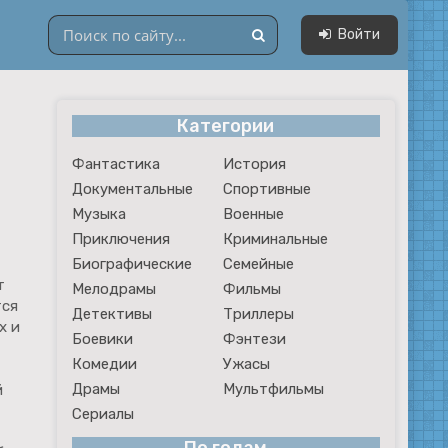
Войти
Категории
Драмы
Фантастика
История
Мультфильмы
Документальные
Спортивные
Сериалы
Музыка
Военные
Приключения
Криминальные
Биографические
Семейные
т
Мелодрамы
Фильмы
тся
Детективы
Триллеры
х и
Боевики
Фэнтези
Комедии
Ужасы
Драмы
Мультфильмы
й
Сериалы