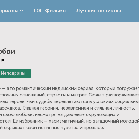
сериалы
ТОП Фильмы
Лучшие сериалы
Приключения
Детективы
юбви
Криминальные
Триллеры
pi
Биографические
Боевики
Мелодрамы
Семейные
Фэнтези
Мелодрамы
Комедии
 — это романтический индийский сериал, который погружае
 сложных отношений, страсти и интриг. Сюжет разворачивае
Фильмы
Ужасы
вных героев, чьи судьбы переплетаются в условиях социальны
ссудков. Главная героиня, независимая и сильная личность,
и свою любовь, несмотря на давление окружающих и
стои. Ее избранник — харизматичный, но загадочный молодо
й скрывает свои истинные чувства и прошлое.