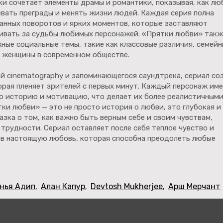
ки сочетает элементы драмы и романтики, показывая, как лю
вать преграды и менять жизни людей. Каждая серия полна
анных поворотов и ярких моментов, которые заставляют
ивать за судьбы любимых персонажей. «Прятки любви» такж
ные социальные темы, такие как классовые различия, семей
ь женщины в современном обществе.
й cinematography и запоминающегося саундтрека, сериал со
орая пленяет зрителей с первых минут. Каждый персонаж им
ю историю и мотивацию, что делает их более реалистичными
ки любви» — это не просто история о любви, это глубокая и
азка о том, как важно быть верным себе и своим чувствам,
 трудности. Сериал оставляет после себя теплое чувство и
 в настоящую любовь, которая способна преодолеть любые
нья Адип
Алан Капур
Devtosh Mukherjee
Арш Мерчант
,
,
,