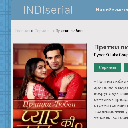
INDIserial
Индийские 
Главная
»
Сериалы
» Прятки любви
Фантастика
Прятки л
История
Pyaar Ki Luka Chup
Документальные
Сериалы
Спортивные
Музыка
«Прятки любви»
зрителей в мир
Военные
вокруг двух гла
семейных предра
стремится найт
традиционные у
человек, которы