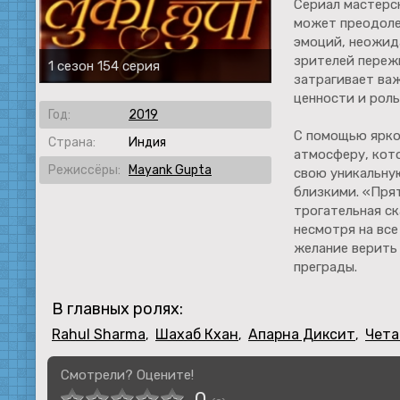
Сериал мастерс
может преодоле
эмоций, неожид
зрителей переж
1 сезон 154 серия
затрагивает важ
ценности и рол
Год:
2019
С помощью ярко
Страна:
Индия
атмосферу, кот
Режиссёры:
Mayank Gupta
свою уникальну
близкими. «Прят
трогательная ск
несмотря на все
желание верить
преграды.
В главных ролях:
Rahul Sharma
Шахаб Кхан
Апарна Диксит
Чета
,
,
,
Смотрели? Оцените!
0