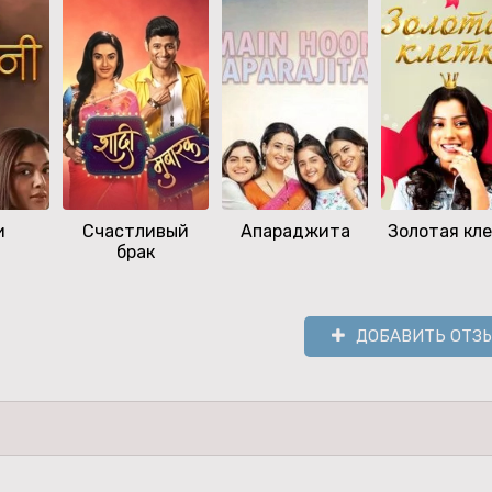
и
Счастливый
Апараджита
Золотая кл
брак
ДОБАВИТЬ ОТЗ