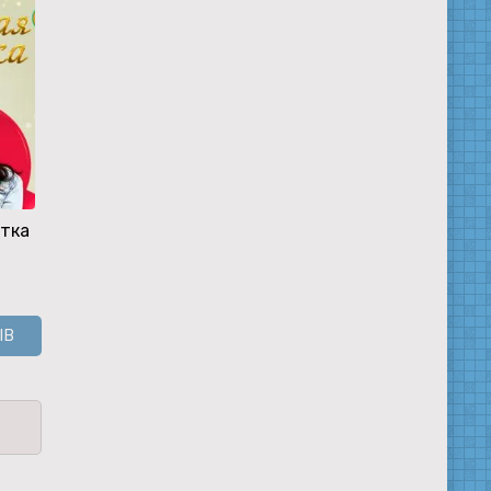
етка
Побег из
Два сердца,
Загнать тигра
реальности
одна судьба
угол
ЫВ