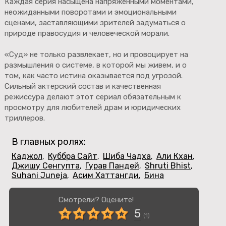
Каждая серия насыщена напряженными моментами,
неожиданными поворотами и эмоциональными
сценами, заставляющими зрителей задуматься о
природе правосудия и человеческой морали.
«Суд» не только развлекает, но и провоцирует на
размышления о системе, в которой мы живем, и о
том, как часто истина оказывается под угрозой.
Сильный актерский состав и качественная
режиссура делают этот сериал обязательным к
просмотру для любителей драм и юридических
триллеров.
В главных ролях:
Каджол
Куббра Сайт
Шиба Чадха
Али Кхан
,
,
,
,
Джишу Сенгупта
Гурав Пандей
Shruti Bhist
,
,
,
Suhani Juneja
Асим Хаттангди
Бина
,
,
Смотрели? Оцените!
5
(
1
)