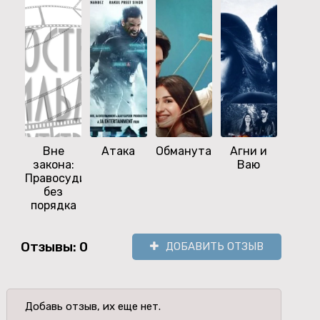
Вне
Атака
Обманутая
Агни и
Маф
закона:
Ваю
Правосудие
без
порядка
Отзывы: 0
ДОБАВИТЬ ОТЗЫВ
Добавь отзыв, их еще нет.