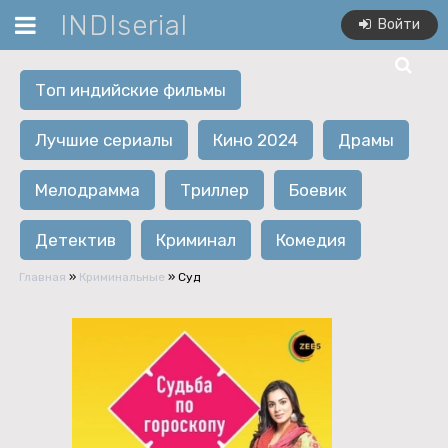
INDIserial
Войти
Топ индийские фильмы
Лучшие сериалы
Кино 2024
Драмы
Мелодрамма
Триллер
Боевик
Детектив
Криминал
Комедия
Главная
»
Криминальные
» Суд