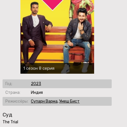
1 сезон 8 серия
Год:
2023
Страна:
Индия
Режиссёры:
Супарн Варма
,
Умеш Бист
Суд
The Trial