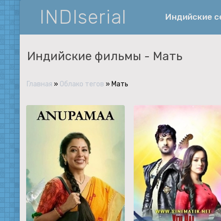
INDIserial
Индийские 
Индийские фильмы -
Мать
Фантастика
История
Главная
»
Облако тегов
» Мать
Документальные
Спортивные
Музыка
Военные