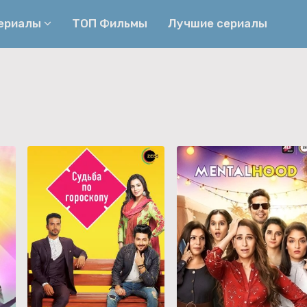
сериалы
ТОП Фильмы
Лучшие сериалы
Приключения
Детективы
Криминальные
Триллеры
Биографические
Боевики
Семейные
Фэнтези
Мелодрамы
Комедии
Фильмы
Ужасы