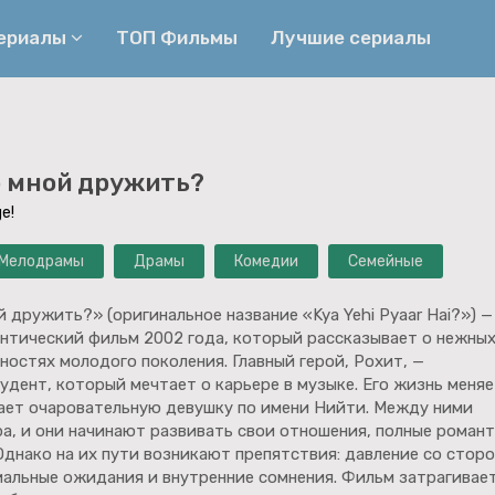
сериалы
ТОП Фильмы
Лучшие сериалы
Приключения
Детективы
 мной дружить?
Криминальные
Триллеры
e!
Биографические
Боевики
Мелодрамы
Драмы
Комедии
Семейные
Семейные
Фэнтези
Мелодрамы
Комедии
 дружить?» (оригинальное название «Kya Yehi Pyaar Hai?») —
нтический фильм 2002 года, который рассказывает о нежны
Фильмы
Ужасы
ностях молодого поколения. Главный герой, Рохит, —
дент, который мечтает о карьере в музыке. Его жизнь меняе
чает очаровательную девушку по имени Нийти. Между ними
а, и они начинают развивать свои отношения, полные роман
Однако на их пути возникают препятствия: давление со стор
иальные ожидания и внутренние сомнения. Фильм затрагивае