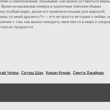
бви и самопознания, показывая, как важно оставаться верн
. Яркие музыкальные номера и красочные пейзажи Индии
му особый шарм, делая его привлекательным для широкой
ешь со мной дружить?» — это не просто история о любви, н
ление о том, как важно находить свое место в мире и следо
отря на трудности.
дай Чопра
Сатиш Шах
Киран Кумар
Смита Джайкар
,
,
,
,