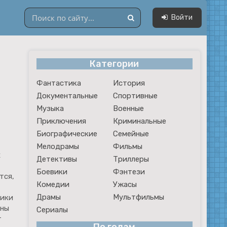
Войти
Категории
Драмы
Фантастика
История
Мультфильмы
Документальные
Спортивные
Сериалы
Музыка
Военные
Приключения
Криминальные
Биографические
Семейные
Мелодрамы
Фильмы
х
Детективы
Триллеры
Боевики
Фэнтези
тся,
Комедии
Ужасы
Драмы
Мультфильмы
тики
оны
Сериалы
т