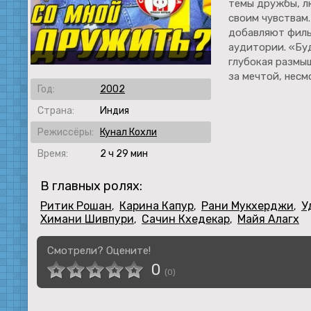
темы дружбы, лю
своим чувствам
добавляют филь
аудитории. «Буд
глубокая размыш
за мечтой, несм
Год:
2002
Страна:
Индия
Режиссёры:
Кунал Кохли
Время:
2 ч 29 мин
В главных ролях:
Ритик Рошан
Карина Капур
Рани Мукхерджи
У
,
,
,
Химани Шивпури
Сачин Кхедекар
Майя Алагх
,
,
Смотрели? Оцените!
0
(
0
)