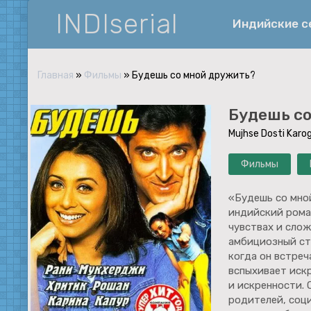
INDIserial
Индийские 
Главная
»
Фильмы
» Будешь со мной дружить?
Фантастика
Будешь со
История
Mujhse Dosti Karog
Документальные
Фильмы
Спортивные
Музыка
«Будешь со мной
индийский рома
Военные
чувствах и слож
амбициозный сту
когда он встре
вспыхивает искр
и искренности. 
родителей, соц