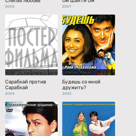
Слепая любовь
Ом Шанти Ом
2006
2007
Сарабхай против
Будешь со мной
Сарабхай
дружить?
2004
2002