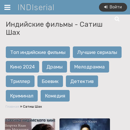
INDIserial
Войти
Индийские фильмы -
Сатиш
Шах
Топ индийские фильмы
Лучшие сериалы
Кино 2024
Драмы
Мелодрамма
Триллер
Боевик
Детектив
Криминал
Комедия
Главная
»
Сатиш Шах