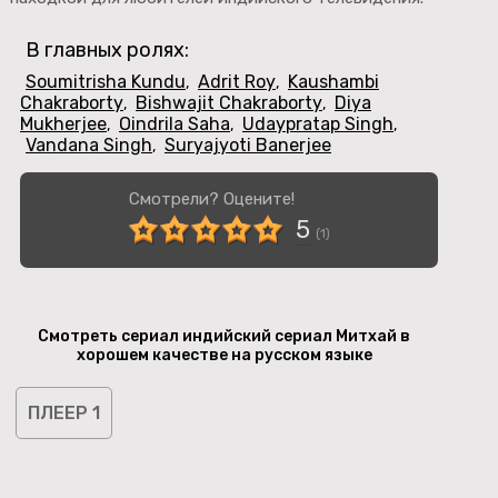
В главных ролях:
Soumitrisha Kundu
Adrit Roy
Kaushambi
,
,
Chakraborty
Bishwajit Chakraborty
Diya
,
,
Mukherjee
Oindrila Saha
Udaypratap Singh
,
,
,
Vandana Singh
Suryajyoti Banerjee
,
Смотрели? Оцените!
5
(
1
)
Смотреть сериал индийский сериал Митхай в
хорошем качестве на русском языке
ПЛЕЕР 1