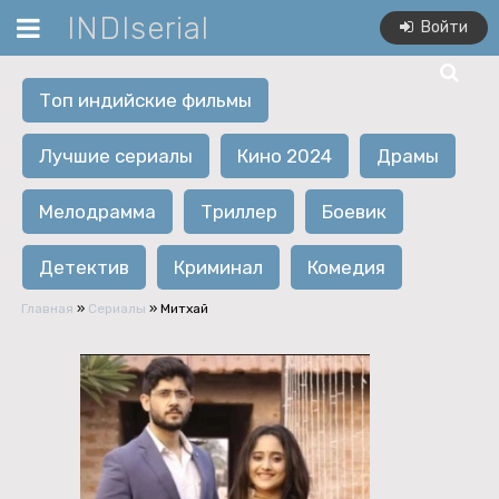
INDIserial
Войти
Топ индийские фильмы
Лучшие сериалы
Кино 2024
Драмы
Мелодрамма
Триллер
Боевик
Детектив
Криминал
Комедия
Главная
»
Сериалы
» Митхай