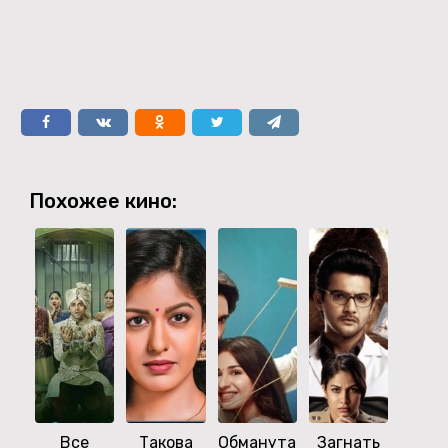
Похожее кино:
Все
Такова
Обманутая
Загнать
Взгля