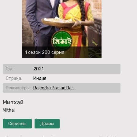
1 сезон 200 серия
Год:
2021
Страна:
Индия
Режиссёры:
Rajendra Prasad Das
Митхай
Mithai
Сериалы
Драмы