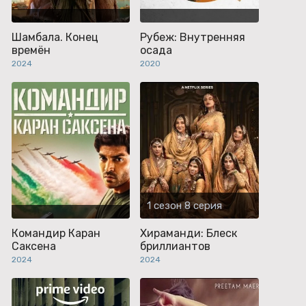
Шамбала. Конец
Рубеж: Внутренняя
времён
осада
2024
2020
1 сезон 8 серия
Командир Каран
Хираманди: Блеск
Саксена
бриллиантов
2024
2024