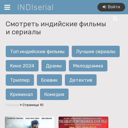
INDIserial
Войти
Смотреть индийские фильмы
и сериалы
Топ индийские фильмы
Лучшие сериалы
Кино 2024
Драмы
Мелодрамма
Триллер
Боевик
Детектив
Криминал
Комедия
Главная
» Страница 10