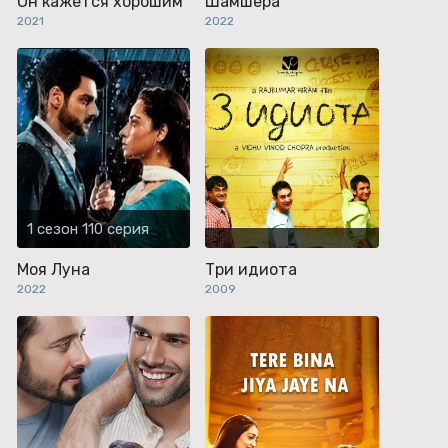
Он кажется хорошим
Шамшера
2021
2022
1 сезон 110 серия
Моя Луна
Три идиота
2022
2009