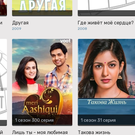
и
Другая
Где живёт моё сердце?
2009
2008
1 сезон 300 серия
1 сезон 31 серия
ой
Лишь ты - моя любимая
Такова жизнь