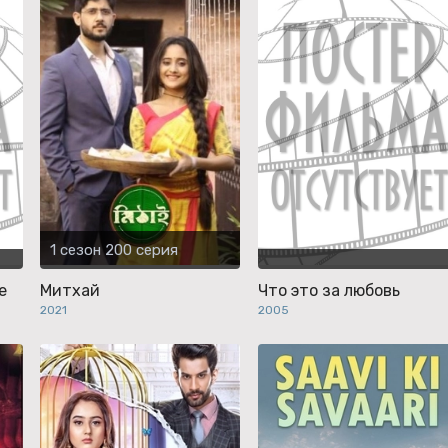
1 сезон 200 серия
е
Митхай
Что это за любовь
2021
2005