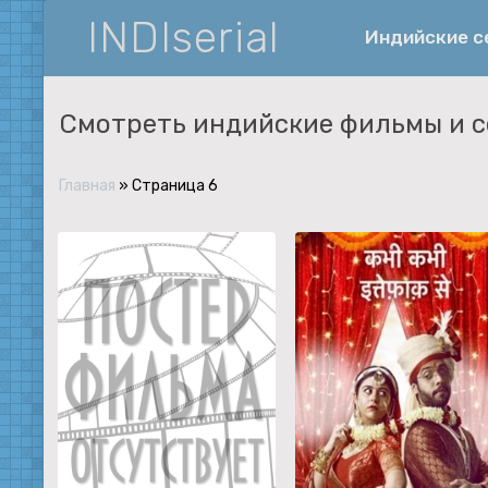
INDIserial
Индийские 
Смотреть индийские фильмы и 
Фантастика
История
Главная
» Страница 6
Документальные
Спортивные
Музыка
Военные