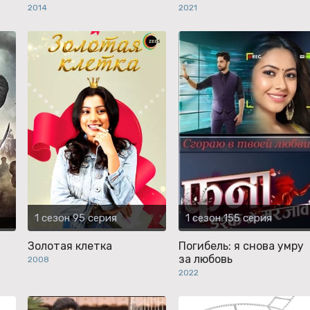
2014
2021
1 сезон 95 серия
1 сезон 155 серия
Золотая клетка
Погибель: я снова умру
за любовь
2008
2022