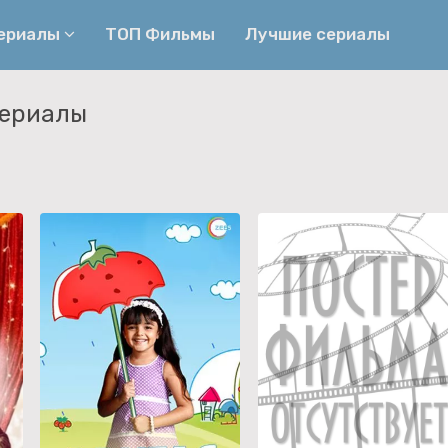
сериалы
ТОП Фильмы
Лучшие сериалы
сериалы
Приключения
Детективы
Криминальные
Триллеры
Биографические
Боевики
Семейные
Фэнтези
Мелодрамы
Комедии
Фильмы
Ужасы