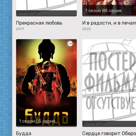
1 сезон 88 серия
Прекрасная любовь
И в радости, и в печал
2017
2022
1 сезон 55 серия
Будда
Сердце говорит Обер