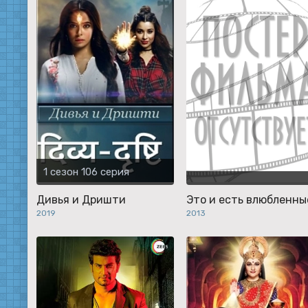
1 сезон 106 серия
Дивья и Дришти
Это и есть влюбленны
2019
2013