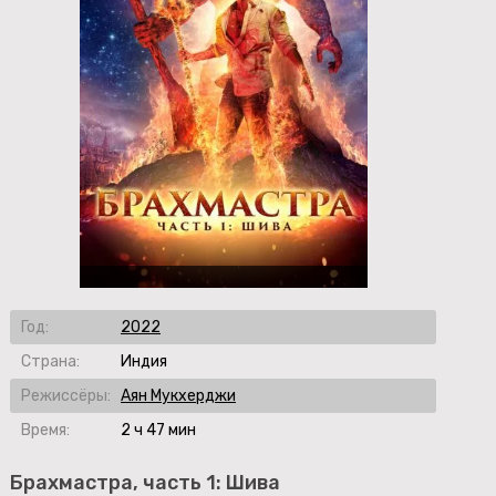
Год:
2022
Страна:
Индия
Режиссёры:
Аян Мукхерджи
Время:
2 ч 47 мин
Брахмастра, часть 1: Шива