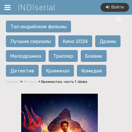
INDIserial
Войти
Топ индийские фильмы
Лучшие сериалы
Кино 2024
Драмы
Мелодрамма
Триллер
Боевик
Детектив
Криминал
Комедия
Главная
»
Фильмы
» Брахмастра, часть 1: Шива