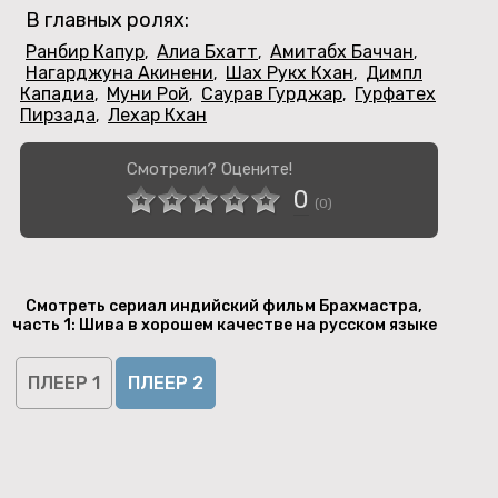
В главных ролях:
Ранбир Капур
Алиа Бхатт
Амитабх Баччан
,
,
,
Нагарджуна Акинени
Шах Рукх Кхан
Димпл
,
,
Кападиа
Муни Рой
Саурав Гурджар
Гурфатех
,
,
,
Пирзада
Лехар Кхан
,
Смотрели? Оцените!
0
(
0
)
Смотреть сериал индийский фильм Брахмастра,
часть 1: Шива в хорошем качестве на русском языке
ПЛЕЕР 1
ПЛЕЕР 2