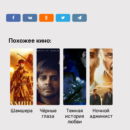
Похожее кино:
Шамшера
Чёрные
Темная
Ночной
Бахуб
глаза
история
администратор
Нач
любви