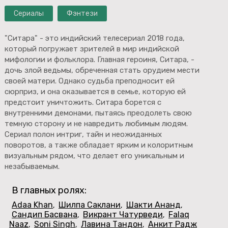
Сериалы
Фэнтези
"Ситара" - это индийский телесериал 2018 года,
который погружает зрителей в мир индийской
мифологии и фольклора. Главная героиня, Ситара, -
дочь злой ведьмы, обреченная стать орудием мести
своей матери. Однако судьба преподносит ей
сюрприз, и она оказывается в семье, которую ей
предстоит уничтожить. Ситара борется с
внутренними демонами, пытаясь преодолеть свою
темную сторону и не навредить любимым людям.
Сериал полон интриг, тайн и неожиданных
поворотов, а также обладает ярким и колоритным
визуальным рядом, что делает его уникальным и
незабываемым.
В главных ролях:
Adaa Khan
Шилпа Саклани
Шакти Ананд
,
,
,
Сандип Басвана
Викрант Чатурведи
Falaq
,
,
Naaz
Soni Singh
Лавина Тандон
Анкит Радж
,
,
,