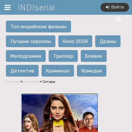
INDIserial
Войти
Топ индийские фильмы
Лучшие сериалы
Кино 2024
Драмы
Мелодрамма
Триллер
Боевик
Детектив
Криминал
Комедия
Главная
»
Сериалы
» Ситара