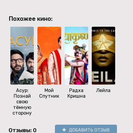
Похожее кино:
Асур:
Мой
Радха
Лейла
Жиз
Познай
Спутник
Кришна
Мех
свою
тёмную
сторону
Отзывы: 0
ДОБАВИТЬ ОТЗЫВ