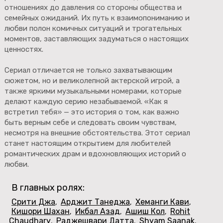
отношениях до давления со стороны общества и
семейных ожиданий. Их путь к взаимопониманию и
любви полон комичных ситуаций и трогательных
моментов, заставляющих задуматься о настоящих
ценностях.
Сериал отличается не только захватывающим
сюжетом, но и великолепной актерской игрой, а
также яркими музыкальными номерами, которые
делают каждую серию незабываемой. «Как я
встретил тебя» — это история о том, как важно
быть верным себе и следовать своим чувствам,
несмотря на внешние обстоятельства. Этот сериал
станет настоящим открытием для любителей
романтических драм и вдохновляющих историй о
любви.
В главных ролях:
Срити Джа
Арджит Танеджа
Хеманги Кави
,
,
,
Кишори Шахан
Икбал Азад
Ашиш Кол
Rohit
,
,
,
Chaudhary
Раджешвари Датта
Shyam Saanak
,
,
,