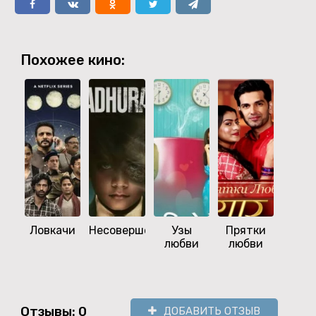
Похожее кино:
Ловкачи
Несовершенный
Узы
Прятки
Загн
любви
любви
тигр
уг
Отзывы: 0
ДОБАВИТЬ ОТЗЫВ