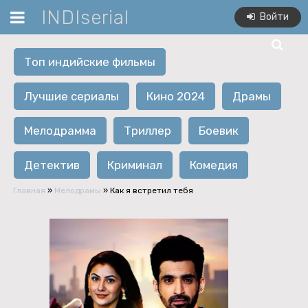
INDIserial
Войти
Топ индийские фильмы
Лучшие сериалы
Кино 2024
Драмы
Мелодрамма
Триллер
Боевик
Детектив
Криминал
Комедия
Главная
»
Мелодрамы
» Как я встретил тебя