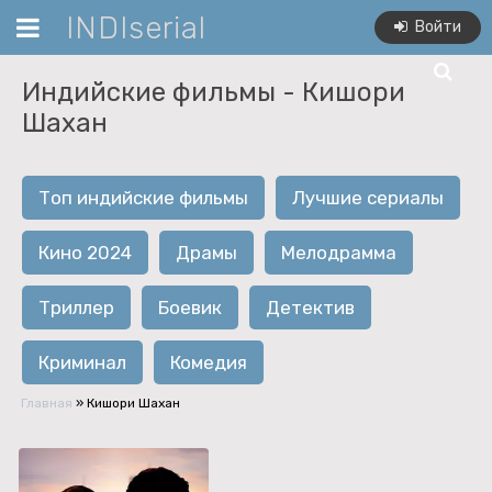
INDIserial
Войти
Индийские фильмы -
Кишори
Шахан
Топ индийские фильмы
Лучшие сериалы
Кино 2024
Драмы
Мелодрамма
Триллер
Боевик
Детектив
Криминал
Комедия
Главная
»
Кишори Шахан