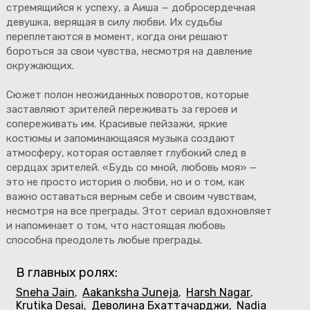
стремящийся к успеху, а Аиша — добросердечная
девушка, верящая в силу любви. Их судьбы
переплетаются в момент, когда они решают
бороться за свои чувства, несмотря на давление
окружающих.
Сюжет полон неожиданных поворотов, которые
заставляют зрителей переживать за героев и
сопереживать им. Красивые пейзажи, яркие
костюмы и запоминающаяся музыка создают
атмосферу, которая оставляет глубокий след в
сердцах зрителей. «Будь со мной, любовь моя» —
это не просто история о любви, но и о том, как
важно оставаться верным себе и своим чувствам,
несмотря на все преграды. Этот сериал вдохновляет
и напоминает о том, что настоящая любовь
способна преодолеть любые преграды.
В главных ролях:
Sneha Jain
Aakanksha Juneja
Harsh Nagar
,
,
,
Krutika Desai
Деволина Бхаттачарджи
Nadia
,
,