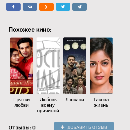
Похожее кино:
Прятки
Любовь
Ловкачи
Такова
Уз
любви
всему
жизнь
люб
причиной
Отзывы: 0
ДОБАВИТЬ ОТЗЫВ