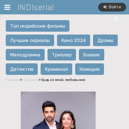
INDIserial
Войти
Топ индийские фильмы
Лучшие сериалы
Кино 2024
Драмы
Мелодрамма
Триллер
Боевик
Детектив
Криминал
Комедия
Главная
»
Сериалы
» Будь со мной, любовь моя