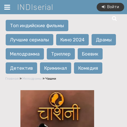
INDIserial
Войти
Топ индийские фильмы
Лучшие сериалы
Кино 2024
Драмы
Мелодрамма
Триллер
Боевик
Детектив
Криминал
Комедия
Главная
»
Мелодрамы
» Чашни