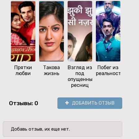
Прятки
Такова
Взгляд из
Побег из
Дв
любви
жизнь
под
реальности
серд
опущенных
од
ресниц
суд
Отзывы: 0
ДОБАВИТЬ ОТЗЫВ
Добавь отзыв, их еще нет.