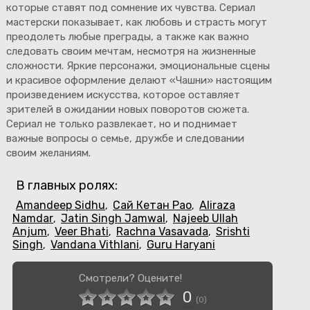
которые ставят под сомнение их чувства. Сериал
мастерски показывает, как любовь и страсть могут
преодолеть любые преграды, а также как важно
следовать своим мечтам, несмотря на жизненные
сложности. Яркие персонажи, эмоциональные сцены
и красивое оформление делают «Чашни» настоящим
произведением искусства, которое оставляет
зрителей в ожидании новых поворотов сюжета.
Сериал не только развлекает, но и поднимает
важные вопросы о семье, дружбе и следовании
своим желаниям.
В главных ролях:
Amandeep Sidhu
Сай Кетан Рао
Aliraza
,
,
Namdar
Jatin Singh Jamwal
Najeeb Ullah
,
,
Anjum
Veer Bhati
Rachna Vasavada
Srishti
,
,
,
Singh
Vandana Vithlani
Guru Haryani
,
,
Смотрели? Оцените!
0
(
0
)