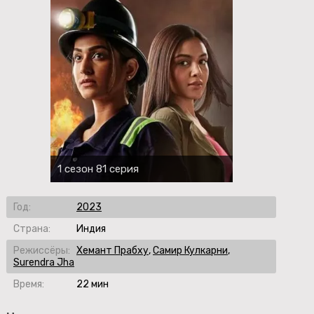
1 сезон 81 серия
Год:
2023
Страна:
Индия
Режиссёры:
Хемант Прабху
,
Самир Кулкарни
,
Surendra Jha
Время:
22 мин