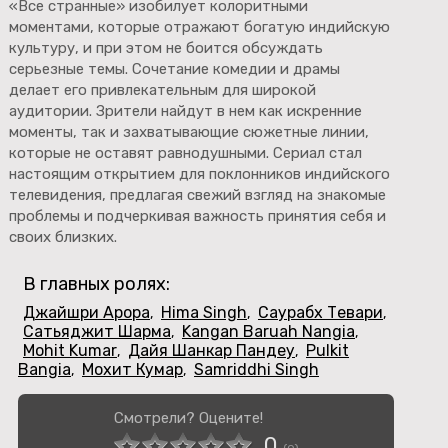
«Все странные» изобилует колоритными
моментами, которые отражают богатую индийскую
культуру, и при этом не боится обсуждать
серьезные темы. Сочетание комедии и драмы
делает его привлекательным для широкой
аудитории. Зрители найдут в нем как искренние
моменты, так и захватывающие сюжетные линии,
которые не оставят равнодушными. Сериал стал
настоящим открытием для поклонников индийского
телевидения, предлагая свежий взгляд на знакомые
проблемы и подчеркивая важность принятия себя и
своих близких.
В главных ролях:
Джайшри Арора
Hima Singh
Саурабх Тевари
,
,
,
Сатьяджит Шарма
Kangan Baruah Nangia
,
,
Mohit Kumar
Дайя Шанкар Пандеу
Pulkit
,
,
Bangia
Мохит Кумар
Samriddhi Singh
,
,
Смотрели? Оцените!
0