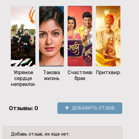
Упрямое
Такова
Счастливый
Притхвирадж
Ка
сердце
жизнь
брак
назв
непреклонно
эт
любо
Отзывы: 0
ДОБАВИТЬ ОТЗЫВ
Добавь отзыв, их еще нет.