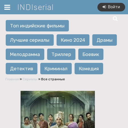
INDIserial
Войти
Топ индийские фильмы
Лучшие сериалы
Кино 2024
Драмы
Мелодрамма
Триллер
Боевик
Детектив
Криминал
Комедия
Главная
»
Сериалы
» Все странные