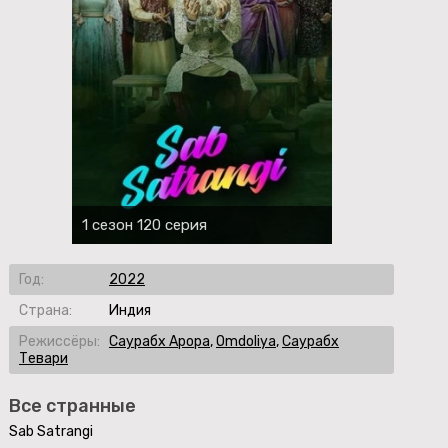
1 сезон 120 серия
Год:
2022
Страна:
Индия
Режиссёры:
Саурабх Арора
,
Omdoliya
,
Саурабх
Тевари
Все странные
Sab Satrangi