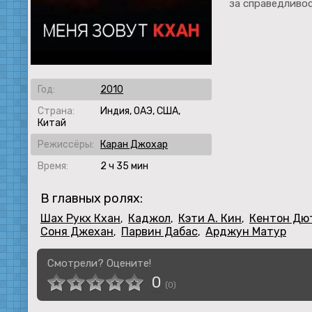
за справедливос
Год:
2010
Страна:
Индия, ОАЭ, США,
Китай
Режиссёры:
Каран Джохар
Время:
2 ч 35 мин
В главных ролях:
Шах Рукх Кхан
Каджол
Кэти А. Кин
Кентон Дю
,
,
,
Соня Джехан
Парвин Дабас
Арджун Матур
,
,
Смотрели? Оцените!
0
(
0
)