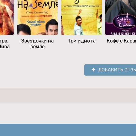
тра,
Звёздочки на
Три идиота
Кофе с Кар
Шива
земле
ДОБАВИТЬ ОТЗ