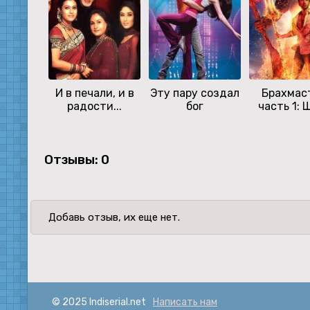
И в печали, и в
Эту пару создал
Брахмас
радости...
бог
часть 1: 
Отзывы: 0
Добавь отзыв, их еще нет.
© 2025 Indiserial.net
Написать нам