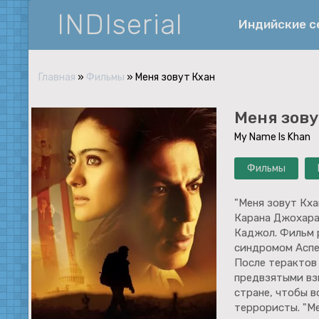
INDIserial
Индийские 
Главная
»
Фильмы
» Меня зовут Кхан
Фантастика
Меня зову
История
My Name Is Khan
Документальные
Фильмы
Спортивные
Музыка
"Меня зовут Кх
Карана Джохара
Военные
Каджол. Фильм 
синдромом Аспе
После терактов 
предвзятыми взг
стране, чтобы в
террористы. "Ме