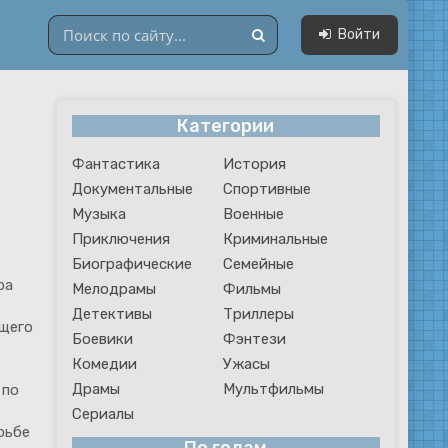
Войти
Категории
Драмы
Фантастика
История
Мультфильмы
Документальные
Спортивные
Сериалы
Музыка
Военные
Приключения
Криминальные
Биографические
Семейные
ра
Мелодрамы
Фильмы
Детективы
Триллеры
ющего
Боевики
Фэнтези
Комедии
Ужасы
Драмы
Мультфильмы
 по
Сериалы
рьбе