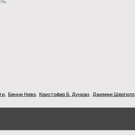
ть.
ти
Бенни Нивз
Кристофер Б. Дункан
Джимми Шергилл
,
,
,