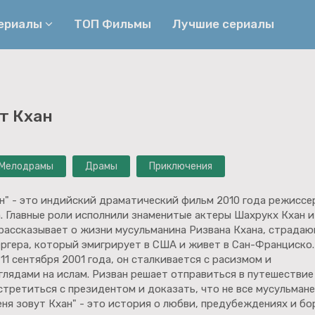
сериалы
ТОП Фильмы
Лучшие сериалы
Приключения
Детективы
т Кхан
Криминальные
Триллеры
Биографические
Боевики
Мелодрамы
Драмы
Приключения
Семейные
Фэнтези
Мелодрамы
Комедии
ан" - это индийский драматический фильм 2010 года режиссе
. Главные роли исполнили знаменитые актеры Шахрукх Кхан и
Фильмы
Ужасы
рассказывает о жизни мусульманина Ризвана Кхана, страда
ргера, который эмигрирует в США и живет в Сан-Франциско.
11 сентября 2001 года, он сталкивается с расизмом и
лядами на ислам. Ризван решает отправиться в путешествие
стретиться с президентом и доказать, что не все мусульмане
ня зовут Кхан" - это история о любви, предубеждениях и бо