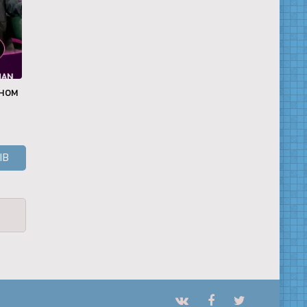
аном
Без защиты
Четверг
Бахубали:
Рождение
легенды
ЫВ