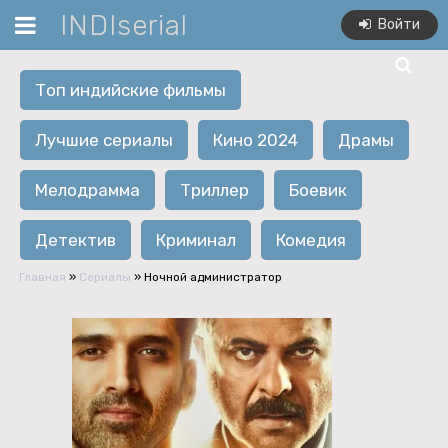
INDIserial
Войти
Топ индийские фильмы
Лучшие сериалы
Кино 2024
Драмы
Мелодрамма
Триллер
Боевик
Детектив
Криминал
Комедия
Главная
»
Сериалы
» Ночной администратор