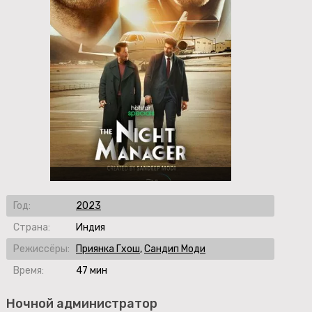
Год:
2023
Страна:
Индия
Режиссёры:
Приянка Гхош
,
Сандип Моди
Время:
47 мин
Ночной администратор