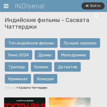
INDIserial
Войти
Индийские фильмы -
Сасвата
Чаттерджи
Топ индийские фильмы
Лучшие сериалы
Кино 2024
Драмы
Мелодрамма
Триллер
Боевик
Детектив
Криминал
Комедия
Главная
»
Сасвата Чаттерджи