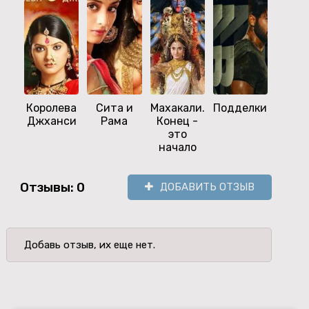
Королева
Сита и
Махакали.
Подделки
Пор
Джханси
Рама
Конец -
это
начало
Отзывы: 0
ДОБАВИТЬ ОТЗЫВ
Добавь отзыв, их еще нет.