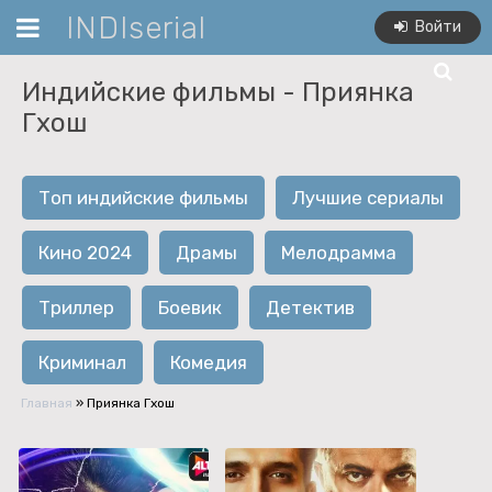
INDIserial
Войти
Индийские фильмы -
Приянка
Гхош
Топ индийские фильмы
Лучшие сериалы
Кино 2024
Драмы
Мелодрамма
Триллер
Боевик
Детектив
Криминал
Комедия
Главная
»
Приянка Гхош