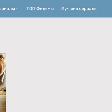
сериалы
ТОП Фильмы
Лучшие сериалы
р
Приключения
Детективы
Криминальные
Триллеры
Биографические
Боевики
Семейные
Фэнтези
Мелодрамы
Комедии
Фильмы
Ужасы