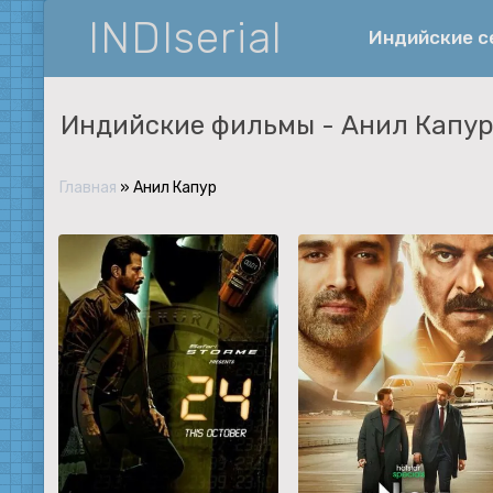
INDIserial
Индийские 
Индийские фильмы -
Анил Капу
Фантастика
История
Главная
»
Анил Капур
Документальные
Спортивные
Музыка
Военные