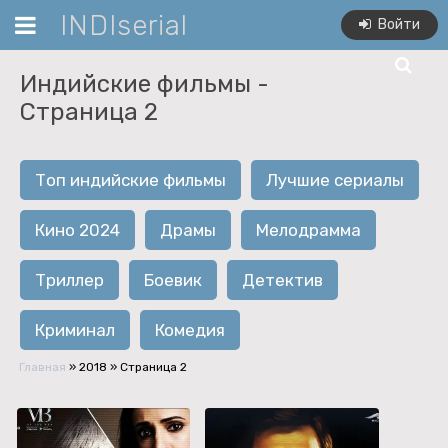
INDIserial
Войти
Индийские фильмы -
Страница 2
Топ индийские фильмы
Лучшие сериалы
Кино 2024
Драмы
Мелодрамма
Триллер
Боевик
Детектив
Криминал
Комедия
Главная
»
2018
» Страница 2