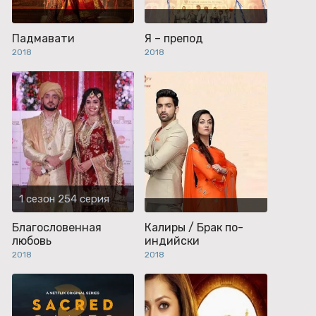
Падмавати
Я – препод
2018
2018
1 сезон 254 серия
Благословенная
Калиры / Брак по-
любовь
индийски
2018
2018