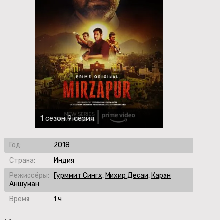
1 сезон 9 серия
Год:
2018
Страна:
Индия
Режиссёры:
Гурммит Сингх
,
Михир Десаи
,
Каран
Аншуман
Время:
1 ч