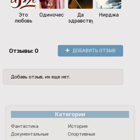
Это
Одиночество
Да
Нирджа
Нико
любовь
здравствует!
не го
«Про
Отзывы: 0
ДОБАВИТЬ ОТЗЫВ
Добавь отзыв, их еще нет.
Категории
Фантастика
История
Документальные
Спортивные