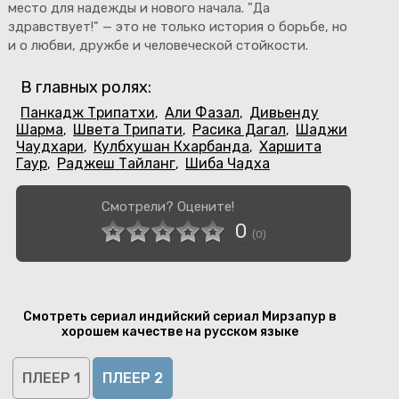
место для надежды и нового начала. "Да
здравствует!" — это не только история о борьбе, но
и о любви, дружбе и человеческой стойкости.
В главных ролях:
Панкадж Трипатхи
Али Фазал
Дивьенду
,
,
Шарма
Швета Трипати
Расика Дагал
Шаджи
,
,
,
Чаудхари
Кулбхушан Кхарбанда
Харшита
,
,
Гаур
Раджеш Тайланг
Шиба Чадха
,
,
Смотрели? Оцените!
0
(
0
)
Смотреть сериал индийский сериал Мирзапур в
хорошем качестве на русском языке
ПЛЕЕР 1
ПЛЕЕР 2