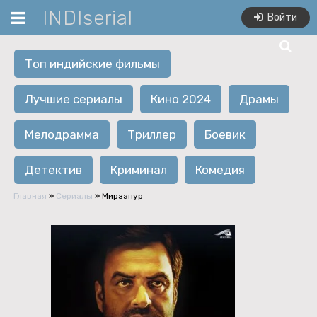
INDIserial
Войти
Топ индийские фильмы
Лучшие сериалы
Кино 2024
Драмы
Мелодрамма
Триллер
Боевик
Детектив
Криминал
Комедия
Главная
»
Сериалы
» Мирзапур