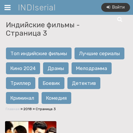
INDIserial
Войти
Индийские фильмы -
Страница 3
Топ индийские фильмы
Лучшие сериалы
Кино 2024
Драмы
Мелодрамма
Триллер
Боевик
Детектив
Криминал
Комедия
Главная
»
2018
» Страница 3