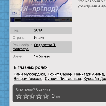
Это история о с
убеждения и ид
Год:
2018
Страна:
Индия
Режиссёры:
Сиддартха П.
Малхотра
Время:
1 ч 56 мин
В главных ролях:
Рани Мукхерджи
Рохит Сараф
Панкадж Ананд
,
,
,
Викрам Гокхале
Суприя Пилгаонкар
Хуссайн Да
,
,
Смотрели? Оцените!
0
(
0
)