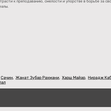
трасти к преподаванию, смелости и упорстве в борьбе за св
еалы.
Сачин
Жанат Зубар Рахмани
Харш Майар
Нирадж Ка
,
,
,
лал