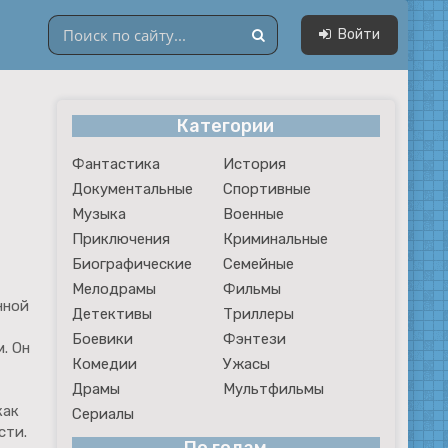
Войти
Категории
Драмы
Фантастика
История
Мультфильмы
Документальные
Спортивные
Сериалы
Музыка
Военные
Приключения
Криминальные
Биографические
Семейные
Мелодрамы
Фильмы
нной
Детективы
Триллеры
Боевики
Фэнтези
. Он
Комедии
Ужасы
Драмы
Мультфильмы
как
Сериалы
сти.