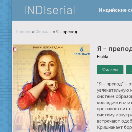
INDIserial
Индийские 
Главная
»
Фильмы
» Я – препод
Фантастика
Я – препо
История
Hichki
Документальные
Фильмы
Спортивные
Музыка
"Я – препод" – 
увлекательную 
Военные
системе образов
колледже и счи
противостоит с
систему изнутри
встречают одобр
Кришнакант боре