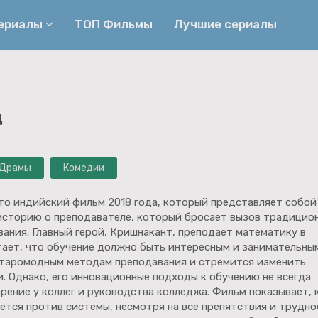
сериалы
ТОП Фильмы
Лучшие сериалы
Приключения
Детективы
д
Криминальные
Триллеры
Биографические
Боевики
Драмы
Комедии
Семейные
Фэнтези
Мелодрамы
Комедии
это индийский фильм 2018 года, который представляет собой
историю о преподавателе, который бросает вызов традицио
Фильмы
Ужасы
ания. Главный герой, Кришнакант, преподает математику в
тает, что обучение должно быть интересным и занимательным
таромодным методам преподавания и стремится изменить
. Однако, его инновационные подходы к обучению не всегда
ение у коллег и руководства колледжа. Фильм показывает, 
тся против системы, несмотря на все препятствия и трудно