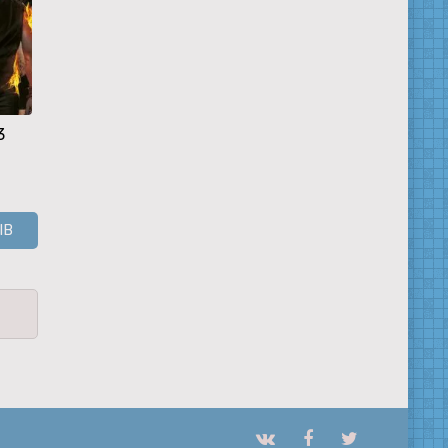
3
Где живёт моё
Все в жизни
Три идиота
сердце?
бывает
ЫВ