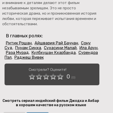
и внимание к деталям делают этот фильм
незабываемым зрелищем. Это не просто
историческая драма, но и проникновенная история
любви, которая переживает испытания временем и
обстоятельствами.
В главных ролях:
Ритик Рошан
Айшвария Рай Баччан
Сону
,
,
Суд
Пунам Синха
Сухасини Малай
Ила Арун
,
,
,
,
Раза Мурад
Кулбхушан Кхарбанда
Сурендра
,
,
Пэл
Раджеш Вивек
,
Смотрели? Оцените!
0
(
0
)
Смотреть сериал индийский фильм Джодха и Акбар
в хорошем качестве на русском языке