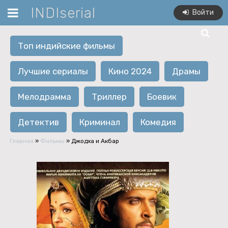
INDIserial
Войти
Топ индийские фильмы
Лучшие сериалы
Кино 2024
Драмы
Мелодрамма
Триллер
Боевик
Детектив
Криминал
Комедия
Главная
»
Фильмы
» Джодха и Акбар