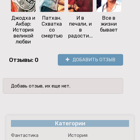
Джодха и
Патхан.
И в
Все в
Падм
Акбар:
Схватка
печали, и
жизни
История
со
в
бывает
великой
смертью
радости...
любви
Отзывы: 0
ДОБАВИТЬ ОТЗЫВ
Добавь отзыв, их еще нет.
Категории
Фантастика
История