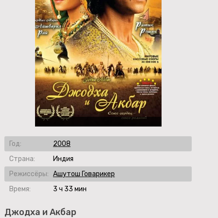
Год:
2008
Страна:
Индия
Режиссёры:
Ашутош Говарикер
Время:
3 ч 33 мин
Джодха и Акбар