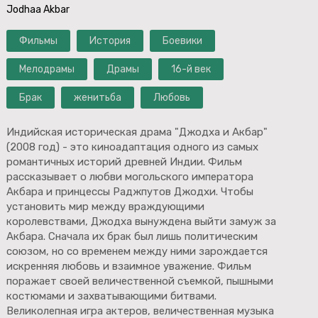
Jodhaa Akbar
Фильмы
История
Боевики
Мелодрамы
Драмы
16-й век
Брак
женитьба
Любовь
Индийская историческая драма "Джодха и Акбар"
(2008 год) - это киноадаптация одного из самых
романтичных историй древней Индии. Фильм
рассказывает о любви могольского императора
Акбара и принцессы Раджпутов Джодхи. Чтобы
установить мир между враждующими
королевствами, Джодха вынуждена выйти замуж за
Акбара. Сначала их брак был лишь политическим
союзом, но со временем между ними зарождается
искренняя любовь и взаимное уважение. Фильм
поражает своей величественной съемкой, пышными
костюмами и захватывающими битвами.
Великолепная игра актеров, величественная музыка